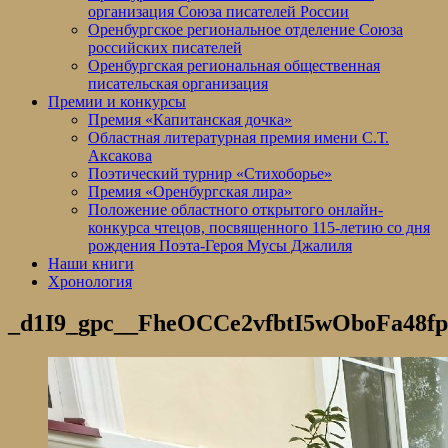
организация Союза писателей России
Оренбургское региональное отделение Союза
российских писателей
Оренбургская региональная общественная
писательская организация
Премии и конкурсы
Премия «Капитанская дочка»
Областная литературная премия имени С.Т.
Аксакова
Поэтический турнир «Стихоборье»
Премия «Оренбургская лира»
Положение областного открытого онлайн-
конкурса чтецов, посвященного 115-летию со дня
рождения Поэта-Героя Мусы Джалиля
Наши книги
Хронология
_d1I9_gpc__FheOCCe2vfbtI5wOboFa