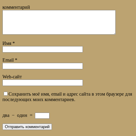
комментарий
Имя
*
Email
*
Web-сайт
Сохранить моё имя, email и адрес сайта в этом браузере для
последующих моих комментариев.
два
−
один
=