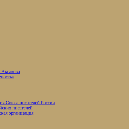
. Аксакова
епость»
ция Союза писателей России
йских писателей
ская организация
ва