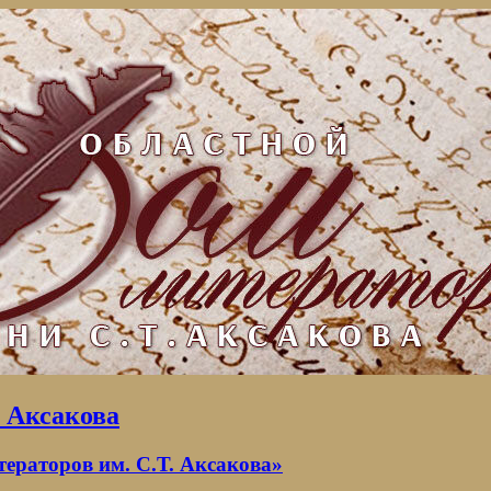
. Аксакова
раторов им. С.Т. Аксакова»