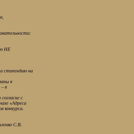
а,
довательности:
ию НЕ
а стипендию на
ваны в
 – в
 согласие с
нахе «Адреса
в конкурса.
ленко С.В.