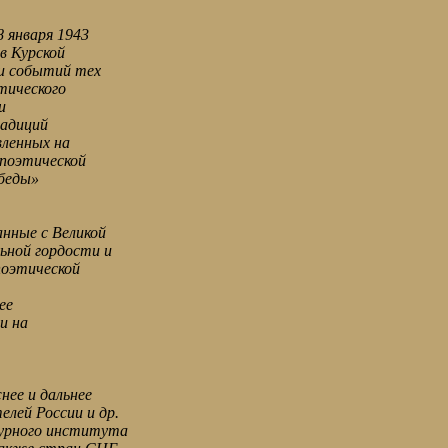
 января 1943
 в Курской
ти событий тех
тического
и
радиций
вленных на
 поэтической
обеды»
нные с Великой
ьной гордости и
поэтической
ее
и на
ее и дальнее
лей России и др.
урного института