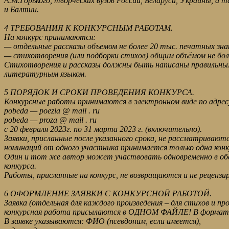
А.М.Горького, творческих вузов России, Беларуси, Украины, а
и Балтии.
4 ТРЕБОВАНИЯ К КОНКУРСНЫМ РАБОТАМ.
На конкурс принимаются:
— отдельные рассказы объемом не более 20 тыс. печатных знаков
— стихотворения (или подборки стихов) общим объёмом не бол
Стихотворения и рассказы должны быть написаны правильны
литературным языком.
5 ПОРЯДОК И СРОКИ ПРОВЕДЕНИЯ КОНКУРСА.
Конкурсные работы принимаются в электронном виде по адрес
pobeda — poezia @ mail . ru
pobeda — proza @ mail . ru
с 20 февраля 2023г. по 31 марта 2023 г. (включительно).
Заявки, присланные после указанного срока, не рассматривают
номинаций от одного участника принимается только одна конк
Один и тот же автор может участвовать одновременно в об
конкурса.
Работы, присланные на конкурс, не возвращаются и не рецензи
6 ОФОРМЛЕНИЕ ЗАЯВКИ С КОНКУРСНОЙ РАБОТОЙ.
Заявка (отдельная для каждого произведения – для стихов и про
конкурсная работа присылаются в ОДНОМ ФАЙЛЕ! В формате
В заявке указываются: ФИО (псевдоним, если имеется),