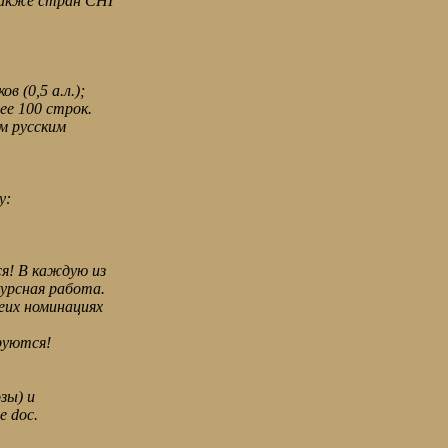
 также стран СНГ
 (0,5 а.л.);
ее 100 строк.
м русским
у:
ся! В каждую из
урсная работа.
еих номинациях
руются!
зы) и
 doc.