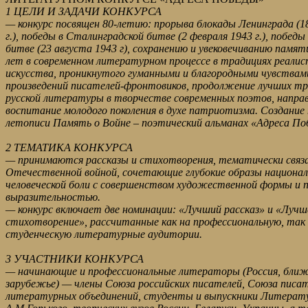
1 ЦЕЛИ И ЗАДАЧИ КОНКУРСА
— конкурс посвящен 80-летию: прорыва блокады Ленинграда (18
г.), победы в Сталинградской битве (2 февраля 1943 г.), победы
битве (23 августа 1943 г), сохранению и увековечиванию памя
лет в современном литературном процессе в традициях реалис
искусства, проникнутого гуманными и благородными чувствам
произведений писателей-фронтовиков, продолжение лучших т
русской литературы в творчестве современных поэтов, напра
воспитание молодого поколения в духе патриотизма. Создание
летописи Память о Войне – поэтический альманах «Адреса П
2 ТЕМАТИКА КОНКУРСА
— принимаются рассказы и стихотворения, тематически связа
Отечественной войной, сочетающие глубокие образы национал
человеческой боли с совершенством художественной формы и 
выразительностью.
— конкурс включает две номинации: «Лучший рассказ» и «Лучш
стихотворение», рассчитанные как на профессиональную, так 
студенческую литературные аудитории.
3 УЧАСТНИКИ КОНКУРСА
— начинающие и профессиональные литераторы (Россия, ближн
зарубежье) — члены Союза российских писателей, Союза писате
литературных объединений, студенты и выпускники Литерат