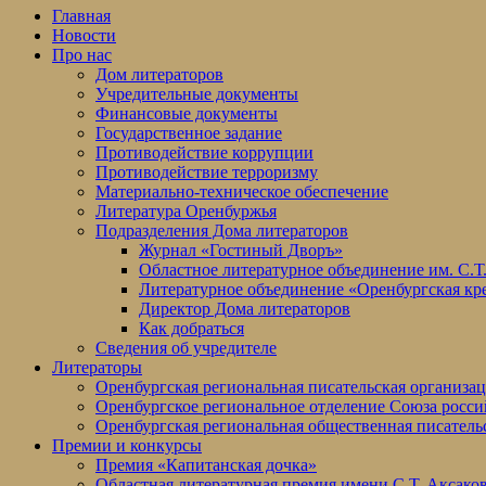
Главная
Новости
Про нас
Дом литераторов
Учредительные документы
Финансовые документы
Государственное задание
Противодействие коррупции
Противодействие терроризму
Материально-техническое обеспечение
Литература Оренбуржья
Подразделения Дома литераторов
Журнал «Гостиный Дворъ»
Областное литературное объединение им. С.Т
Литературное объединение «Оренбургская кр
Директор Дома литераторов
Как добраться
Сведения об учредителе
Литераторы
Оренбургская региональная писательская организа
Оренбургское региональное отделение Союза росси
Оренбургская региональная общественная писатель
Премии и конкурсы
Премия «Капитанская дочка»
Областная литературная премия имени С.Т. Аксако