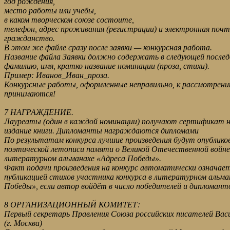
год рождения,
место работы или учебы,
в каком творческом союзе состоите,
телефон, адрес проживания (регистрации) и электронная почт
гражданство.
В этом же файле сразу после заявки — конкурсная работа.
Название файла Заявки должно содержать в следующей после
фамилию, имя, кратко название номинации (проза, стихи).
Пример: Иванов_Иван_проза.
Конкурсные работы, оформленные неправильно, к рассмотрен
принимаются!
7 НАГРАЖДЕНИЕ.
Лауреаты (один в каждой номинации) получают сертификат н
издание книги. Дипломанты награждаются дипломами
По результатам конкурса лучшие произведения будут опублико
поэтической летописи памяти о Великой Отечественной войне
литературном альманахе «Адреса Победы».
Факт подачи произведения на конкурс автоматически означает
публикацией стихов участника конкурса в литературном альма
Победы», если автор войдёт в число победителей и дипломанто
8 ОРГАНИЗАЦИОННЫЙ КОМИТЕТ:
Первый секретарь Правления Союза российских писателей Васи
(г. Москва)