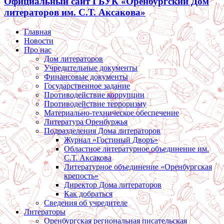
Официальный сайт ГБУК «Оренбургский Дом
литераторов им. С.Т. Аксакова»
Главная
Новости
Про нас
Дом литераторов
Учредительные документы
Финансовые документы
Государственное задание
Противодействие коррупции
Противодействие терроризму
Материально-техническое обеспечение
Литература Оренбуржья
Подразделения Дома литераторов
Журнал «Гостиный Дворъ»
Областное литературное объединение им.
С.Т. Аксакова
Литературное объединение «Оренбургская
крепость»
Директор Дома литераторов
Как добраться
Сведения об учредителе
Литераторы
Оренбургская региональная писательская