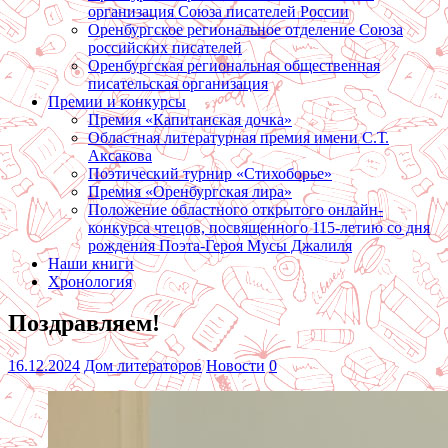
организация Союза писателей России
Оренбургское региональное отделение Союза
российских писателей
Оренбургская региональная общественная
писательская организация
Премии и конкурсы
Премия «Капитанская дочка»
Областная литературная премия имени С.Т.
Аксакова
Поэтический турнир «Стихоборье»
Премия «Оренбургская лира»
Положение областного открытого онлайн-
конкурса чтецов, посвященного 115-летию со дня
рождения Поэта-Героя Мусы Джалиля
Наши книги
Хронология
Поздравляем!
16.12.2024
Дом литераторов
Новости
0