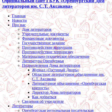
Официальный сайт ГБУК «Оренбургский Дом
литераторов им. С.Т. Аксакова»
Главная
Новости
Про нас
Дом литераторов
Учредительные документы
Финансовые документы
Государственное задание
Противодействие коррупции
Противодействие терроризму
Материально-техническое обеспечение
Литература Оренбуржья
Подразделения Дома литераторов
Журнал «Гостиный Дворъ»
Областное литературное объединение им.
С.Т. Аксакова
Литературное объединение «Оренбургская
крепость»
Директор Дома литераторов
Как добраться
Сведения об учредителе
Литераторы
Оренбургская региональная писательская