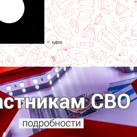
=
один