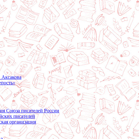
. Аксакова
епость»
ция Союза писателей России
йских писателей
ская организация
ва