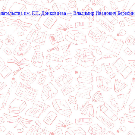
здательства им. Г.П. Донковцева — Владимир Иванович Беребин