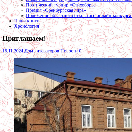
Поэтический турнир «Стихоборье»
Премия «Оренбургская лира»
Положение областного открытого онлайн-конкурса
Наши книги
Хронология
Приглашаем!
15.11.2024
Дом литераторов
Новости
0