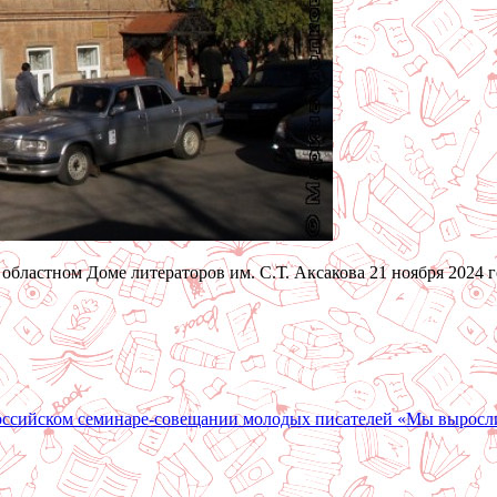
областном Доме литераторов им. С.Т. Аксакова 21 ноября 2024 
ероссийском семинаре-совещании молодых писателей «Мы вырос