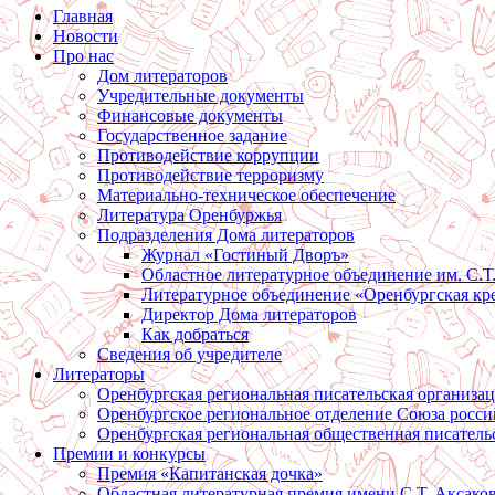
Главная
Новости
Про нас
Дом литераторов
Учредительные документы
Финансовые документы
Государственное задание
Противодействие коррупции
Противодействие терроризму
Материально-техническое обеспечение
Литература Оренбуржья
Подразделения Дома литераторов
Журнал «Гостиный Дворъ»
Областное литературное объединение им. С.Т
Литературное объединение «Оренбургская кр
Директор Дома литераторов
Как добраться
Сведения об учредителе
Литераторы
Оренбургская региональная писательская организа
Оренбургское региональное отделение Союза росси
Оренбургская региональная общественная писатель
Премии и конкурсы
Премия «Капитанская дочка»
Областная литературная премия имени С.Т. Аксако