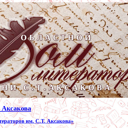
. Аксакова
раторов им. С.Т. Аксакова»