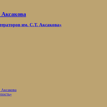
. Аксакова
раторов им. С.Т. Аксакова»
. Аксакова
епость»