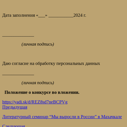
Дата заполнения «___» ___________2024 г.
______________
(личная подпись)
Даю согласие на обработку персональных данных
______________
(личная подпись)
Положение о конкурсе во вложении.
https://yadi.sk/d/REZ8sd7neBCPVg
Предыдущая
Литературный семинар “Мы выросли в России” в Махачкале
Следующая