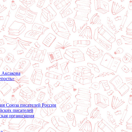
. Аксакова
епость»
ция Союза писателей России
йских писателей
ская организация
ва