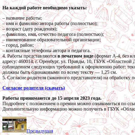
На каждой работе необходимо указать:
– название работы;
– имя и фамилию автора работы (полностью);
– возраст (дату рождения);
– фамилию, имя, отчество педагога (полностью);
– наименование образовательной организации;
– город, район;
– контактные телефоны автора и педагога.
4. Работы представляются
в печатном виде
(формат А-4, без и
адресу: 460014, г. Оренбург, ул. Правды, 10, ГБУК «Областной
соблюдением следующих требований к оформлению работ: текст
должны быть одинаковыми по всему тексту — 1,25 см.
5. Согласие родителя (законного представителя) на обработк
Согласие родителя (скачать)
Работы принимаются до 15 апреля 2023 года.
Подробнее с положением о премии можно ознакомиться по сс
Дополнительную информацию можно получить в ГБУК «Областно
Предыдущая