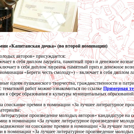
мии «Капитанская дочка» (во второй номинации)
олодых авторов» присуждается:
ючает в себя диплом лауреата, памятный приз и денежное вознагр
ключает в себя диплом лауреата, памятный приз и денежное возна
номинация «Береги честь смолоду») – включает в себя диплом ла
чные идеям пушкинского творчества, гражданственности и патр
с тематикой работ можно ознакомиться по ссылке
Примерная те
ия в сфере образования и культуры муниципальных образований
а соискание премии в номинации «За лучшее литературное про
материалы:
 литературное произведение молодых авторов» кандидатуре на 
ии в номинации «За лучшее литературное произведение молоды
 выдвижение на соискание премии в номинации «За лучшее лите
и в номинации «За лучшее литературное произведение молодых 