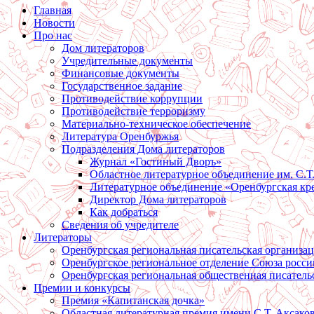
Главная
Новости
Про нас
Дом литераторов
Учредительные документы
Финансовые документы
Государственное задание
Противодействие коррупции
Противодействие терроризму
Материально-техническое обеспечение
Литература Оренбуржья
Подразделения Дома литераторов
Журнал «Гостиный Дворъ»
Областное литературное объединение им. С.Т
Литературное объединение «Оренбургская кр
Директор Дома литераторов
Как добраться
Сведения об учредителе
Литераторы
Оренбургская региональная писательская организа
Оренбургское региональное отделение Союза росси
Оренбургская региональная общественная писатель
Премии и конкурсы
Премия «Капитанская дочка»
Областная литературная премия имени С.Т. Аксако