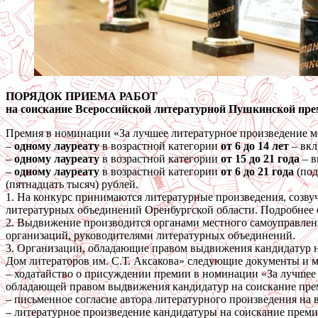
ПОРЯДОК ПРИЕМА РАБОТ
на соискание Всероссийской литературной Пушкинской пре
Премия в номинации «За лучшее литературное произведение м
–
одному лауреату
в возрастной категории
от 6 до 14 лет
– вкл
–
одному лауреату
в возрастной категории
от 15 до 21 года
– в
–
одному лауреату
в возрастной категории
от 6 до 21 года
(под
(пятнадцать тысяч) рублей.
1. На конкурс принимаются литературные произведения, созву
литературных объединений Оренбургской области. Подробнее 
2. Выдвижение производится органами местного самоуправлен
организаций, руководителями литературных объединений.
3. Организации, обладающие правом выдвижения кандидатур н
Дом литераторов им. С.Т. Аксакова» следующие документы и 
– ходатайство о присуждении премии в номинации «За лучшее
обладающей правом выдвижения кандидатур на соискание прем
– письменное согласие автора литературного произведения на
– литературное произведение кандидатуры на соискание преми