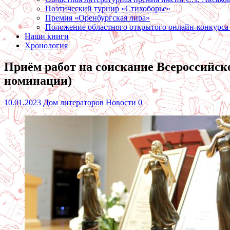
Поэтический турнир «Стихоборье»
Премия «Оренбургская лира»
Положение областного открытого онлайн-конкурса
Наши книги
Хронология
Приём работ на соискание Всероссийск
номинации)
10.01.2023
Дом литераторов
Новости
0