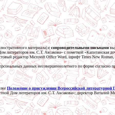
ллюстративного материала)
с сопроводительными письмами
выд
 Дом литераторов им. С.Т. Аксакова» с пометкой «Капитанская д
овый редактор Мicrosoft Office Word, шрифт Times New Roman, 
у персональных данных несовершеннолетнего по форме согласно 
ылке
Положение о присуждении Всероссийской литературной
й Дом литераторов им. С.Т. Аксакова»; директор Виталий Мит