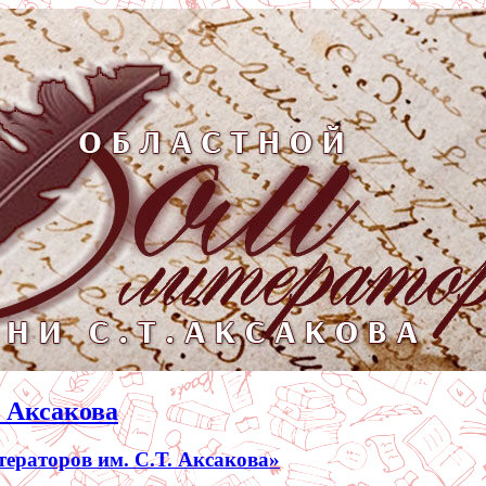
. Аксакова
раторов им. С.Т. Аксакова»