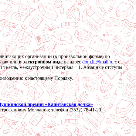
вигающих организаций (в произвольной форме) по
очка» или
в электронном виде
на адрес
dom.lit@mail.ru
с с
14 кегль, междустрочный интервал – 1. Абзацные отступы
приложению к настоящему Порядку.
 Пушкинской премии «Капитанская дочка»
рофанович Молчанов; телефон (3532) 78-41-29.