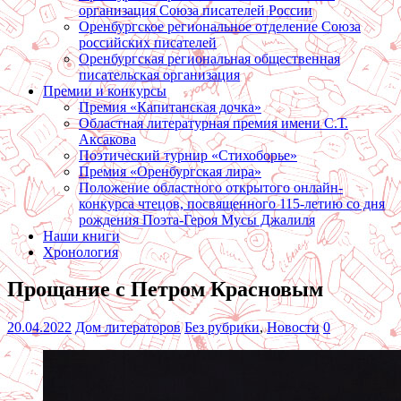
организация Союза писателей России
Оренбургское региональное отделение Союза
российских писателей
Оренбургская региональная общественная
писательская организация
Премии и конкурсы
Премия «Капитанская дочка»
Областная литературная премия имени С.Т.
Аксакова
Поэтический турнир «Стихоборье»
Премия «Оренбургская лира»
Положение областного открытого онлайн-
конкурса чтецов, посвященного 115-летию со дня
рождения Поэта-Героя Мусы Джалиля
Наши книги
Хронология
Прощание с Петром Красновым
20.04.2022
Дом литераторов
Без рубрики
,
Новости
0