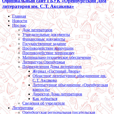
Официальный сайт ГБУК «Оренбургский Дом
литераторов им. С.Т. Аксакова»
Главная
Новости
Про нас
Дом литераторов
Учредительные документы
Финансовые документы
Государственное задание
Противодействие коррупции
Противодействие терроризму
Материально-техническое обеспечение
Литература Оренбуржья
Подразделения Дома литераторов
Журнал «Гостиный Дворъ»
Областное литературное объединение им.
С.Т. Аксакова
Литературное объединение «Оренбургская
крепость»
Директор Дома литераторов
Как добраться
Сведения об учредителе
Литераторы
Оренбургская региональная писательская