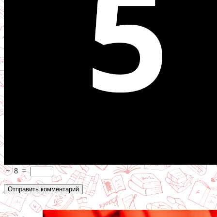
+
8
=