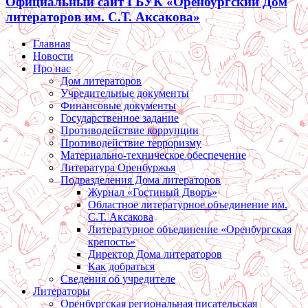
Официальный сайт ГБУК «Оренбургский Дом
литераторов им. С.Т. Аксакова»
Главная
Новости
Про нас
Дом литераторов
Учредительные документы
Финансовые документы
Государственное задание
Противодействие коррупции
Противодействие терроризму
Материально-техническое обеспечение
Литература Оренбуржья
Подразделения Дома литераторов
Журнал «Гостиный Дворъ»
Областное литературное объединение им.
С.Т. Аксакова
Литературное объединение «Оренбургская
крепость»
Директор Дома литераторов
Как добраться
Сведения об учредителе
Литераторы
Оренбургская региональная писательская