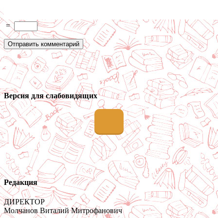
=
Версия для слабовидящих
Редакция
ДИРЕКТОР
Молчанов Виталий Митрофанович