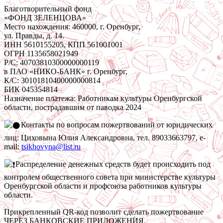
Благотворительный фонд
«ФОНД ЗЕЛЕНЦОВА»
Место нахождения: 460000, г. Оренбург,
ул. Правды, д. 14.
ИНН 5610155205, КПП 561001001
ОГРН 1135658021949
Р/С: 40703810300000000119
в ПАО «НИКО-БАНК» г. Оренбург,
К/С: 30101810400000000814
БИК 045354814
Назначение платежа: Работникам культуры Оренбургской
области, пострадавшим от паводка 2024
Контакты по вопросам пожертвований от юридических
лиц: Циховына Юлия Александровна, тел. 89033663797, e-
mail:
tsikhovyna@list.ru
Распределение денежных средств будет происходить под
контролем общественного совета при министерстве культуры
Оренбургской области и профсоюза работников культуры
области.
Прикрепленный QR-код позволит сделать пожертвование
ЧЕРЕЗ БАНКОВСКИЕ ПРИЛОЖЕНИЯ.