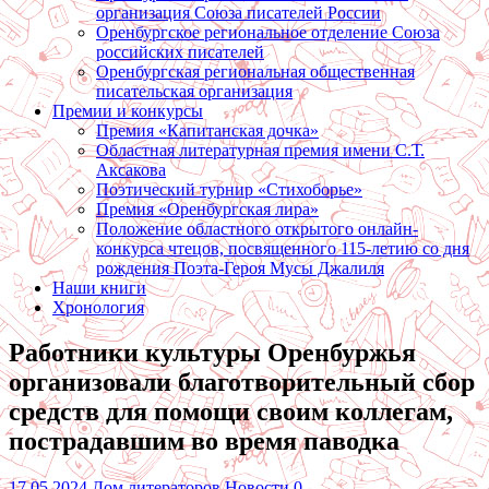
организация Союза писателей России
Оренбургское региональное отделение Союза
российских писателей
Оренбургская региональная общественная
писательская организация
Премии и конкурсы
Премия «Капитанская дочка»
Областная литературная премия имени С.Т.
Аксакова
Поэтический турнир «Стихоборье»
Премия «Оренбургская лира»
Положение областного открытого онлайн-
конкурса чтецов, посвященного 115-летию со дня
рождения Поэта-Героя Мусы Джалиля
Наши книги
Хронология
Работники культуры Оренбуржья
организовали благотворительный сбор
средств для помощи своим коллегам,
пострадавшим во время паводка
17.05.2024
Дом литераторов
Новости
0