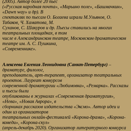
(2005). Автор более 20 пьес
(«Русская народная почта», «Марьино поле», «Башмачкин»,
«Dawn way» и др). В
спектаклях по пьесам О. Богаева играли М.Ульянов, О.
Табаков, Ч. Хаматова, М.
Суханов, С. Шакуров и др. Пьесы ставились на многих
театральных площадках, в том
числе в Александринском театре, Московском драматическом
театре им. А. С. Пушкина,
«Современнике».
Алексеева Евгения Леонидовна (Санкт-Петербург)
–
драматург, филолог,
преподаватель, арт-терапевт, организатор театральных
проектов. Лауреат конкурсов
современной драматургии «Любимовка», «Ремарка». Рассказы
и пьесы были
опубликованы в журналах «Современная драматургия»,
«Нева», «Новая Аврора», в
сборниках рассказов издательства «Эксмо». Автор идеи и
один из организаторов
театральных онлайн-фестивалей «Корона-драма», «Корона-
комеди», «Корона-скул»
(апрель-декабрь 2020). Организатор литературного конкурса