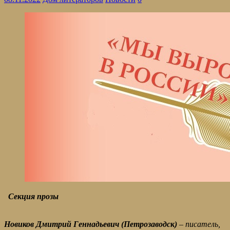
Секция прозы
Новиков Дмитрий Геннадьевич (Петрозаводск)
– писатель,