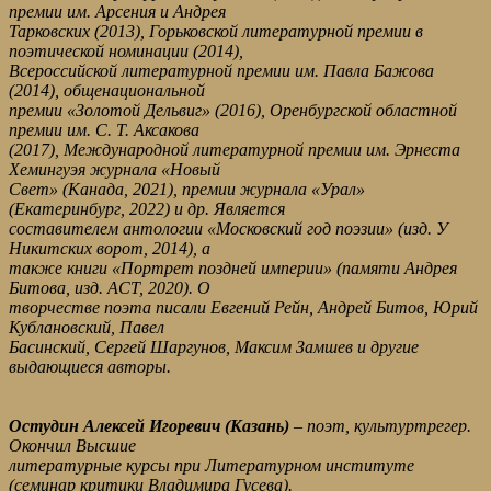
премии им. Арсения и Андрея
Тарковских (2013), Горьковской литературной премии в
поэтической номинации (2014),
Всероссийской литературной премии им. Павла Бажова
(2014), общенациональной
премии «Золотой Дельвиг» (2016), Оренбургской областной
премии им. С. Т. Аксакова
(2017), Международной литературной премии им. Эрнеста
Хемингуэя журнала «Новый
Свет» (Канада, 2021), премии журнала «Урал»
(Екатеринбург, 2022) и др. Является
составителем антологии «Московский год поэзии» (изд. У
Никитских ворот, 2014), а
также книги «Портрет поздней империи» (памяти Андрея
Битова, изд. АСТ, 2020). О
творчестве поэта писали Евгений Рейн, Андрей Битов, Юрий
Кублановский, Павел
Басинский, Сергей Шаргунов, Максим Замшев и другие
выдающиеся авторы.
Остудин Алексей Игоревич (Казань)
– поэт, культуртрегер.
Окончил Высшие
литературные курсы при Литературном институте
(семинар критики Владимира Гусева).