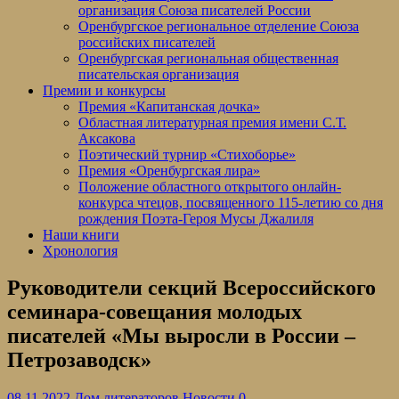
организация Союза писателей России
Оренбургское региональное отделение Союза
российских писателей
Оренбургская региональная общественная
писательская организация
Премии и конкурсы
Премия «Капитанская дочка»
Областная литературная премия имени С.Т.
Аксакова
Поэтический турнир «Стихоборье»
Премия «Оренбургская лира»
Положение областного открытого онлайн-
конкурса чтецов, посвященного 115-летию со дня
рождения Поэта-Героя Мусы Джалиля
Наши книги
Хронология
Руководители секций Всероссийского
семинара-совещания молодых
писателей «Мы выросли в России –
Петрозаводск»
08.11.2022
Дом литераторов
Новости
0