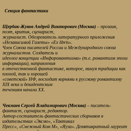
Секция фантастики
Щербак-Жуков Андрей Викторович (Москва)
– прозаик,
поэт, критик, сценарист,
журналист. Обозреватель литературного приложения
«Независимой Газеты» «Ex libris».
Член Союза писателей России и Международного союза
журналистов. Создатель и
идеолог концепции «Инфоромантизма» (т.е. романтизм эпохи
информации), направления
в отечественной фантастике, которое, минуя традиции как
плохой, так и хорошей
«советской» НФ, восходит корнями к русскому романтизму
XIX века и декадентским
течениям начала XX.
Чекмаев Сергей Владимирович (Москва)
– писатель-
фантаст, сценарист, редактор.
Автор-составитель фантастических сборников в
издательствах «Эксмо», «Тактикал
Пресс», «Снежный Ком М», «Яуза». Девятикратный лауреат