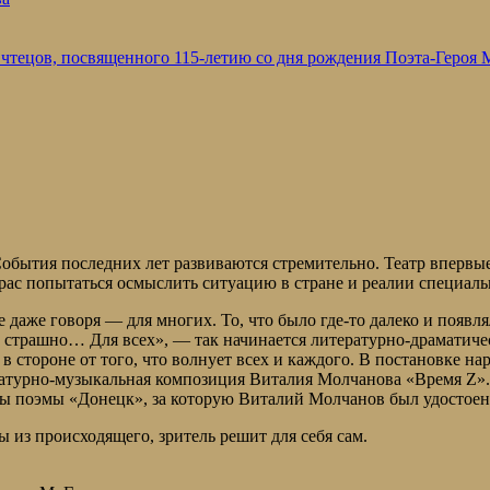
 чтецов, посвященного 115-летию со дня рождения Поэта-Героя
События последних лет развиваются стремительно. Театр впервы
рас попытаться осмыслить ситуацию в стране и реалии специал
е даже говоря — для многих. То, что было где-то далеко и появл
 страшно… Для всех», — так начинается литературно-драматиче
в стороне от того, что волнует всех и каждого. В постановке н
ратурно-музыкальная композиция Виталия Молчанова «Время Z». 
ты поэмы «Донецк», за которую Виталий Молчанов был удостоен
 из происходящего, зритель решит для себя сам.