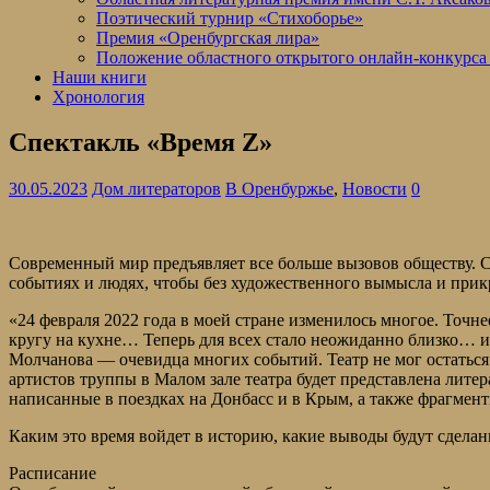
Поэтический турнир «Стихоборье»
Премия «Оренбургская лира»
Положение областного открытого онлайн-конкурса
Наши книги
Хронология
Спектакль «Время Z»
30.05.2023
Дом литераторов
В Оренбуржье
,
Новости
0
С
овременный мир предъявляет все больше вызовов обществу. 
событиях и людях, чтобы без художественного вымысла и прик
«24 февраля 2022 года в моей стране изменилось многое. Точне
кругу на кухне… Теперь для всех стало неожиданно близко… и
Молчанова — очевидца многих событий. Театр не мог остаться 
артистов труппы в Малом зале театра будет представлена лите
написанные в поездках на Донбасс и в Крым, а также фрагмен
Каким это время войдет в историю, какие выводы будут сделаны
Расписание