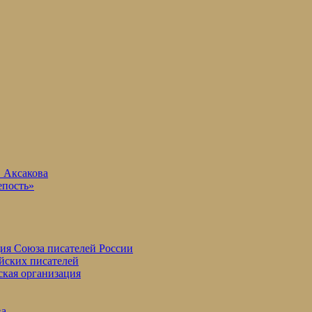
. Аксакова
епость»
ция Союза писателей России
йских писателей
ская организация
ва