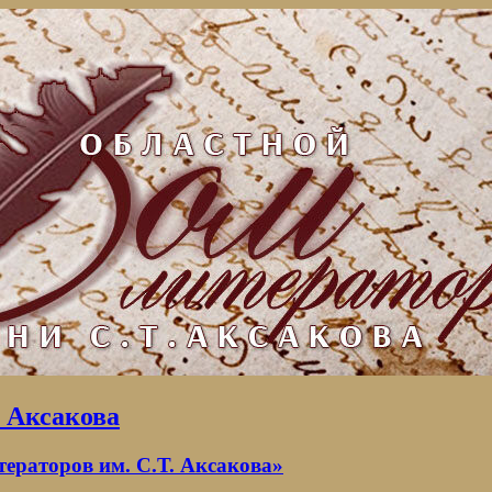
. Аксакова
раторов им. С.Т. Аксакова»