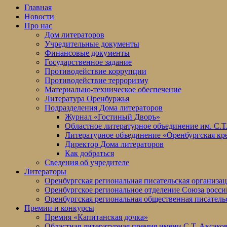
Главная
Новости
Про нас
Дом литераторов
Учредительные документы
Финансовые документы
Государственное задание
Противодействие коррупции
Противодействие терроризму
Материально-техническое обеспечение
Литература Оренбуржья
Подразделения Дома литераторов
Журнал «Гостиный Дворъ»
Областное литературное объединение им. С.Т
Литературное объединение «Оренбургская кр
Директор Дома литераторов
Как добраться
Сведения об учредителе
Литераторы
Оренбургская региональная писательская организа
Оренбургское региональное отделение Союза росси
Оренбургская региональная общественная писатель
Премии и конкурсы
Премия «Капитанская дочка»
Областная литературная премия имени С.Т. Аксако