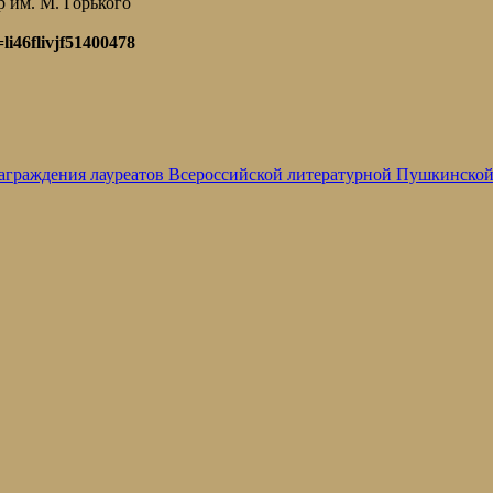
 им. М. Горького
li46flivjf51400478
 награждения лауреатов Всероссийской литературной Пушкинско