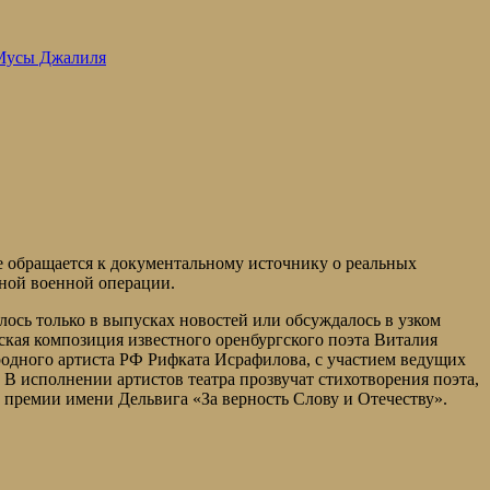
 Мусы Джалиля
е обращается к документальному источнику о реальных
ьной военной операции.
ялось только в выпусках новостей или обсуждалось в узком
ская композиция известного оренбургского поэта Виталия
ародного артиста РФ Рифката Исрафилова, с участием ведущих
В исполнении артистов театра прозвучат стихотворения поэта,
 премии имени Дельвига «За верность Слову и Отечеству».