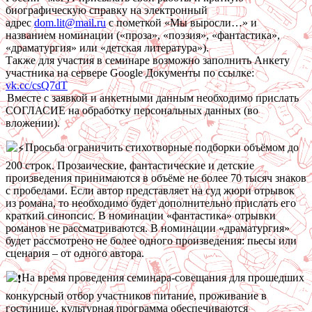
биографическую справку на электронный
адрес
dom.lit@mail.ru
с пометкой «Мы выросли…» и
названием номинации («проза», «поэзия», «фантастика»,
«драматургия» или «детская литература»).
Также для участия в семинаре возможно заполнить Анкету
участника на сервере Google Документы по ссылке:
vk.cc/csQ7dT
Вместе с заявкой и анкетными данным необходимо прислать
СОГЛАСИЕ на обработку персональных данных (во
вложении).
Просьба ограничить стихотворные подборки объёмом до
200 строк. Прозаические, фантастические и детские
произведения принимаются в объёме не более 70 тысяч знаков
с пробелами. Если автор представляет на суд жюри отрывок
из романа, то необходимо будет дополнительно прислать его
краткий синопсис. В номинации «фантастика» отрывки
романов не рассматриваются. В номинации «драматургия»
будет рассмотрено не более одного произведения: пьесы или
сценария – от одного автора.
На время проведения семинара-совещания для прошедших
конкурсный отбор участников питание, проживание в
гостинице, культурная программа обеспечиваются