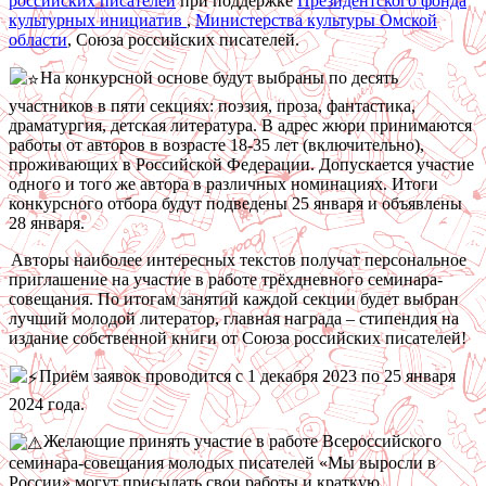
российских писателей
при поддержке
Президентского фонда
культурных инициатив
,
Министерства культуры Омской
области
, Союза российских писателей.
На конкурсной основе будут выбраны по десять
участников в пяти секциях: поэзия, проза, фантастика,
драматургия, детская литература. В адрес жюри принимаются
работы от авторов в возрасте 18-35 лет (включительно),
проживающих в Российской Федерации. Допускается участие
одного и того же автора в различных номинациях. Итоги
конкурсного отбора будут подведены 25 января и объявлены
28 января.
Авторы наиболее интересных текстов получат персональное
приглашение на участие в работе трёхдневного семинара-
совещания. По итогам занятий каждой секции будет выбран
лучший молодой литератор, главная награда – стипендия на
издание собственной книги от Союза российских писателей!
Приём заявок проводится с 1 декабря 2023 по 25 января
2024 года.
Желающие принять участие в работе Всероссийского
семинара-совещания молодых писателей «Мы выросли в
России» могут присылать свои работы и краткую