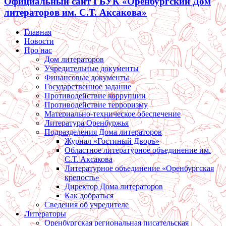
Официальный сайт ГБУК «Оренбургский Дом
литераторов им. С.Т. Аксакова»
Главная
Новости
Про нас
Дом литераторов
Учредительные документы
Финансовые документы
Государственное задание
Противодействие коррупции
Противодействие терроризму
Материально-техническое обеспечение
Литература Оренбуржья
Подразделения Дома литераторов
Журнал «Гостиный Дворъ»
Областное литературное объединение им.
С.Т. Аксакова
Литературное объединение «Оренбургская
крепость»
Директор Дома литераторов
Как добраться
Сведения об учредителе
Литераторы
Оренбургская региональная писательская