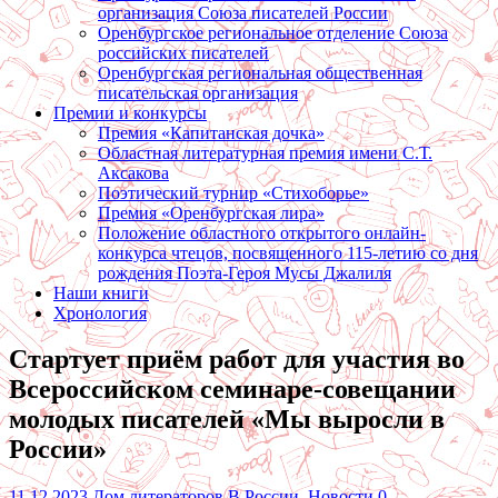
организация Союза писателей России
Оренбургское региональное отделение Союза
российских писателей
Оренбургская региональная общественная
писательская организация
Премии и конкурсы
Премия «Капитанская дочка»
Областная литературная премия имени С.Т.
Аксакова
Поэтический турнир «Стихоборье»
Премия «Оренбургская лира»
Положение областного открытого онлайн-
конкурса чтецов, посвященного 115-летию со дня
рождения Поэта-Героя Мусы Джалиля
Наши книги
Хронология
Стартует приём работ для участия во
Всероссийском семинаре-совещании
молодых писателей «Мы выросли в
России»
11.12.2023
Дом литераторов
В России
,
Новости
0