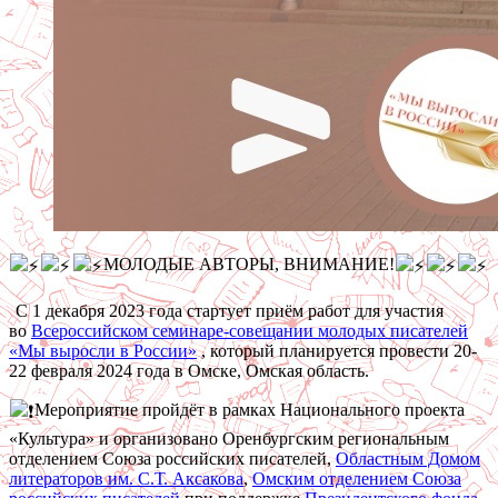
МОЛОДЫЕ АВТОРЫ, ВНИМАНИЕ!
С 1 декабря 2023 года стартует приём работ для участия
во
Всероссийском семинаре-совещании молодых писателей
«Мы выросли в России»
, который планируется провести 20-
22 февраля 2024 года в Омске, Омская область.
Мероприятие пройдёт в рамках Национального проекта
«Культура» и организовано Оренбургским региональным
отделением Союза российских писателей,
Областным Домом
литераторов им. С.Т. Аксакова
,
Омским отделением Союза