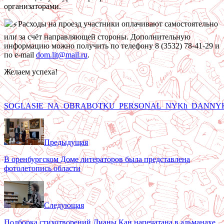
организаторами.
Расходы на проезд участники оплачивают самостоятельно
или за счёт направляющей стороны. Дополнительную
информацию можно получить по телефону 8 (3532) 78-41-29 и
по e-mail
dom.lit@mail.ru
.
Желаем успеха!
SOGLASIE_NA_OBRABOTKU_PERSONAL_NYKh_DANNYK
Предыдущая
В оренбургском Доме литераторов была представлена
фотолетопись области
Следующая
Подборка стихотворений Дианы Кан напечатана в альманахе