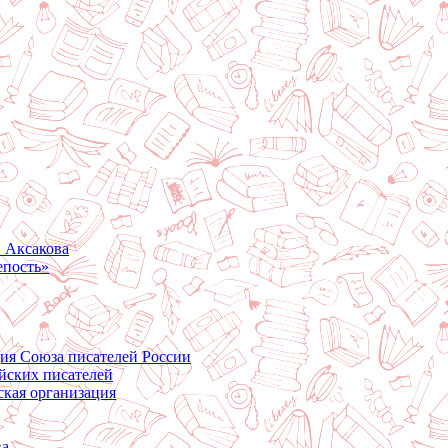
. Аксакова
епость»
ция Союза писателей России
йских писателей
ская организация
ва