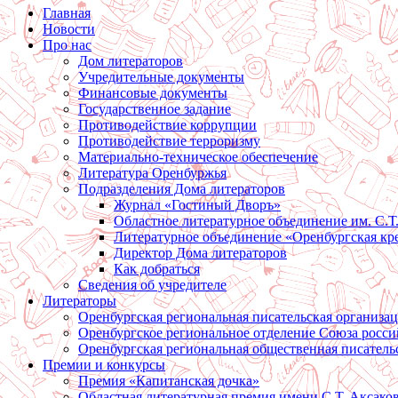
Главная
Новости
Про нас
Дом литераторов
Учредительные документы
Финансовые документы
Государственное задание
Противодействие коррупции
Противодействие терроризму
Материально-техническое обеспечение
Литература Оренбуржья
Подразделения Дома литераторов
Журнал «Гостиный Дворъ»
Областное литературное объединение им. С.Т
Литературное объединение «Оренбургская кр
Директор Дома литераторов
Как добраться
Сведения об учредителе
Литераторы
Оренбургская региональная писательская организа
Оренбургское региональное отделение Союза росси
Оренбургская региональная общественная писатель
Премии и конкурсы
Премия «Капитанская дочка»
Областная литературная премия имени С.Т. Аксако