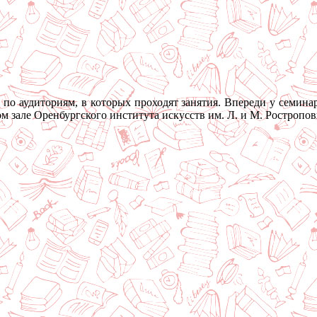
 по аудиториям, в которых проходят занятия. Впереди у семина
м зале Оренбургского института искусств им. Л. и М. Ростропов