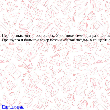
Первое знакомство состоялось. Участники семинара разошлись
Оренбурга и большой вечер поэзии «Читая звёзды» в концертно
Предыдущая