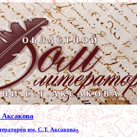
. Аксакова
раторов им. С.Т. Аксакова»