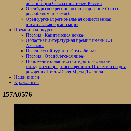
организация Союза писателей России
Оренбургское региональное отделение Союза
российских писателей
Оренбургская региональная общественная
писательская организация
Премии и конкурсы
Премия «Капитанская дочка»
Областная литературная премия имени С.Т.
Аксакова
Поэтический турнир «Стихоборье»
Премия «Оренбургская лира»
Положение областного открытого онлайн-
конкурса чтецов, посвященного 115-летию со дня
рождения Поэта-Героя Мусы Джалиля
Наши книги
Хронология
157A0576