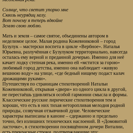
Солнце, что светит упорно мне
Сквозь неурядиц мглу.
Вот почему я теперь вдвойне
Землю свою люблю.
Мать и земля – самое святое, объединены автором в
неделимое целое. Малая родина Кожевниковой – город
Бузулук – мастерски воспета в цикле «Вербное». Наталья
Юрьевна, разлучённая с Бузулуком территориально, навсегда
осталась ему верной и преданной дочерью. Именно для неё
качает лодку степная река, именно ей «мстится за горою»
любимый город детства, именно она наблюдает «живую
вешнюю воду» на улице, «где бедный нищему подаст калач
дрожащими руками».
Путешествуя по страницам стихотворений Натальи
Кожевниковой, открывая «двери» из одного цикла в другой,
не перестаёшь удивляться особой гармонии смысла и формы.
Классические русские лирические стихотворения тем и
хороши, что есть в них тихая неторопливая мелодия родной
природы, созвучная отзывчивой душе. Человеческие
характеры выписаны в каноне – сдержанно и предельно
точно, без излишних технических наслоений. В «Домовитой
ласточке», в стихотворении посвящённом дочери Виталии,
есть прекрасные строки, подтверждающие это: