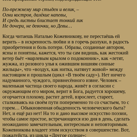
По-прежнему мир стыден и велик, –
Огни костров, далёкие напевы,
И средь листвы блистает тонкий лик
Не дочери, не девочки, но Девы…
Когда читаешь Наталью Кожевникову, не перестаёшь ей
верить – в искренность любви и в горечь разлуки, в радость
приобретения и боль потери. Образы, созданные автором,
ясны и понятны, кажется, что ты сам видишь, как жестокий
ветер бьёт «марлевым крылом о подоконник», как «летят,
жужжа, из розового улья к ожившим вишням сонные
жильцы», что «воздух, как нитка, натянут живой» между
настоящим и прошлым (цикл «В твоём саду»). Нет ничего
надуманного, чуждого, привнесённого извне. Человек –
маленькая частица своего народа, живёт в согласии с
окружающим его миром, верит в Бога, радуется хорошему,
огорчается плохому, растит детей, взрослеет, стареет,
сталкиваясь на своём пути попеременно то со счастьем, то с
горем… Обыкновенная обыденность человеческого быта?
Нет, и ещё раз нет! На то и дано высокое искусство поэзии,
чтобы самое простое, встречающееся изо дня в день, сделать
неожиданно замечательным, интересным и неповторимым.
Кожевникова владеет этим искусством в совершенстве. Вот,
пожалуйста, из цикла «Другое солнце»: