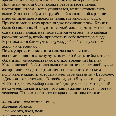
Приятный лёгкий бриз грозил превратиться в самый
настоящий шторм. Ветер усиливался, волны становились
выше. Я плыл наобум, погружённый в сплошной мрак, не
имея ни малейшего представления, где находится суша.
Приятели мои к тому времени уже покинули пляж. Кричать
было бесполезно. И вот, в тот самый момент, когда меня стала
охватывать паника, на пирсе вспыхнул огонь – это рыбаки
разожгли костёр, чтобы приготовить себе нехитрую снедь.
Берег оказался ближе, чем я думал, добрый свет указал мне
дорогу к спасению…
Почему прочитанная книга навеяла на меня такие
воспоминания – я отвечу чуть позже. Сейчас мне бы хотелось
обратиться непосредственно к стихотворениям Натальи
Кожевниковой. Заботливо выпестованные талантливой рукой
автора, они аккуратно разложены по пяти поэтическим
полочкам, каждая из которых имеет своё название: «Вербное»,
«Домовитая ласточка», «В твоём саду», «Другое солнце»,
«Шёпот крови». Выбор названий для циклов стихотворений
не случаен. Каждый цикл – это книга жизни автора – поэта и
человека. Теплом любящего сердца пропитаны строки:
Мама моя – ты теперь земля,
Млечные облака,
Дальнее эхо, роса, поля,
Медленная река.