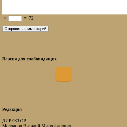
×
=
72
Версия для слабовидящих
Редакция
ДИРЕКТОР
Молчанов Виталий Митрофанович