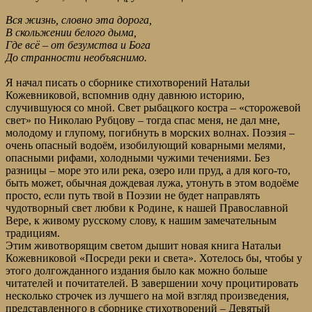
Вся жизнь, словно эта дорога,
В скольжении белого дыма,
Где всё – от безумства и Бога
До странности необъяснимо.
Я начал писать о сборнике стихотворений Натальи
Кожевниковой, вспомнив одну давнюю историю,
случившуюся со мной. Свет рыбацкого костра – «сторожевой
свет» по Николаю Рубцову – тогда спас меня, не дал мне,
молодому и глупому, погибнуть в морских волнах. Поэзия –
очень опасный водоём, изобилующий коварными мелями,
опасными рифами, холодными чужими течениями. Без
разницы – море это или река, озеро или пруд, а для кого-то,
быть может, обычная дождевая лужа, утонуть в этом водоёме
просто, если путь твой в Поэзии не будет направлять
чудотворный свет любви к Родине, к нашей Православной
Вере, к живому русскому слову, к нашим замечательным
традициям.
Этим животворящим светом дышит новая книга Натальи
Кожевниковой «Посреди реки и света». Хотелось бы, чтобы у
этого долгожданного издания было как можно больше
читателей и почитателей. В завершении хочу процитировать
несколько строчек из лучшего на мой взгляд произведения,
представленного в сборнике стихотворений – Девятый