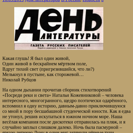
Какая глушь! Я был один живой,
Один живой в бескрайнем мёртвом поле,
Вдруг тихий свет (пригрезившийся, что ли?)
Мелькнул в пустыне, как сторожевой…
Николай Рубцов
На одном дыхании прочитав сборник стихотворений
«Посреди реки и света» Натальи Кожевниковой – человека
интересного, многогранного, щедро поэтически одарённого,
вспомнил я одну историю, давным-давно приключившуюся
со мной в пору бесшабашной студенческой юности. Как я едва
не утонул, решив искупаться в южном ночном море. Наша
весёлая компания после дискотеки отправилась на пляж, и я
случайно заплыл слишком далеко. Ночь была пасмурной –
яркую летнюю Луну в один миг затянули чёрные тучи.