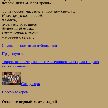
псалом (цикл «Шёпот крови»):
Лишь любовь, как свеча в уходящем былом…
И взыскуя, и плача о ней,
и молясь,
Ждём её… А во тьме
девяностый псалoм
Ищет жизни и смерти
мгновенную связь…
Ссылка на оригинал публикации
Предыдущая
Творческий вечер Натальи Кожевниковой открыл Неделю
высокой поэзии
Следующая
Восемь вечеров
Оставьте первый комментарий