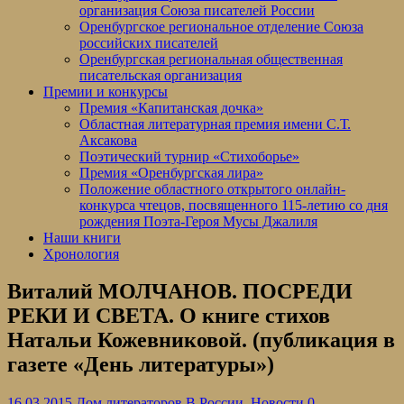
организация Союза писателей России
Оренбургское региональное отделение Союза
российских писателей
Оренбургская региональная общественная
писательская организация
Премии и конкурсы
Премия «Капитанская дочка»
Областная литературная премия имени С.Т.
Аксакова
Поэтический турнир «Стихоборье»
Премия «Оренбургская лира»
Положение областного открытого онлайн-
конкурса чтецов, посвященного 115-летию со дня
рождения Поэта-Героя Мусы Джалиля
Наши книги
Хронология
Виталий МОЛЧАНОВ. ПОСРЕДИ
РЕКИ И СВЕТА. О книге стихов
Натальи Кожевниковой. (публикация в
газете «День литературы»)
16.03.2015
Дом литераторов
В России
,
Новости
0