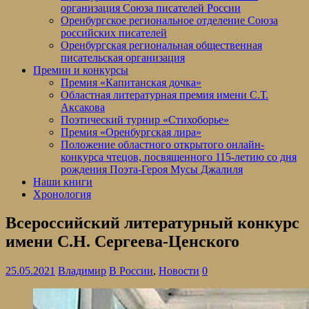
организация Союза писателей России
Оренбургское региональное отделение Союза
российских писателей
Оренбургская региональная общественная
писательская организация
Премии и конкурсы
Премия «Капитанская дочка»
Областная литературная премия имени С.Т.
Аксакова
Поэтический турнир «Стихоборье»
Премия «Оренбургская лира»
Положение областного открытого онлайн-
конкурса чтецов, посвященного 115-летию со дня
рождения Поэта-Героя Мусы Джалиля
Наши книги
Хронология
Всероссийский литературный конкурс
имени С.Н. Сергеева-Ценского
25.05.2021
Владимир
В России
,
Новости
0