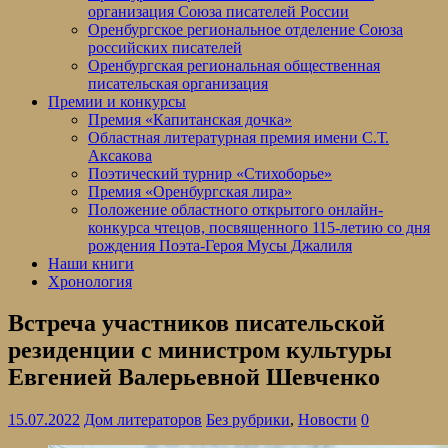
организация Союза писателей России
Оренбургское региональное отделение Союза
российских писателей
Оренбургская региональная общественная
писательская организация
Премии и конкурсы
Премия «Капитанская дочка»
Областная литературная премия имени С.Т.
Аксакова
Поэтический турнир «Стихоборье»
Премия «Оренбургская лира»
Положение областного открытого онлайн-
конкурса чтецов, посвященного 115-летию со дня
рождения Поэта-Героя Мусы Джалиля
Наши книги
Хронология
Встреча участников писательской
резиденции с министром культуры
Евгенией Валерьевной Шевченко
15.07.2022
Дом литераторов
Без рубрики
,
Новости
0