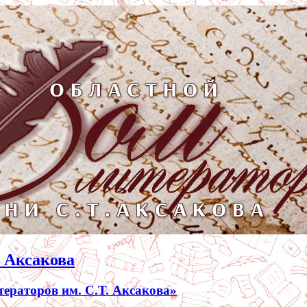
. Аксакова
раторов им. С.Т. Аксакова»