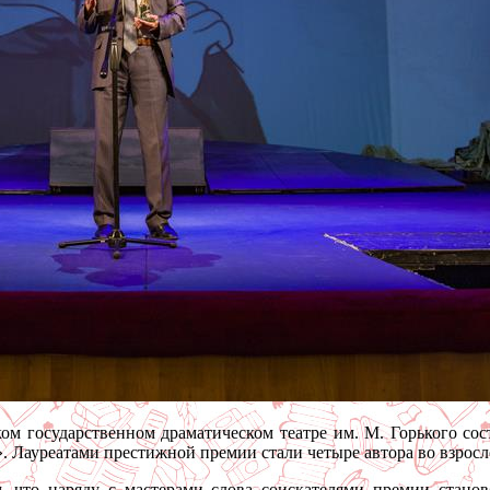
ом государственном драматическом театре им. М. Горького сос
 Лауреатами престижной премии стали четыре автора во взросл
м, что наряду с мастерами слова соискателями премии стано