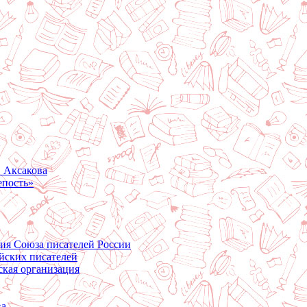
. Аксакова
епость»
ция Союза писателей России
йских писателей
ская организация
ва