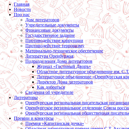
Главная
Новости
Про нас
Дом литераторов
Учредительные документы
Финансовые документы
Государственное задание
Противодействие коррупции
Противодействие терроризму
Материально-техническое обеспечение
Литература Оренбуржья
Подразделения Дома литераторов
Журнал «Гостиный Дворъ»
Областное литературное объединение им. С.Т
Литературное объединение «Оренбургская кр
Директор Дома литераторов
Как добраться
Сведения об учредителе
Литераторы
Оренбургская региональная писательская организа
Оренбургское региональное отделение Союза росси
Оренбургская региональная общественная писатель
Премии и конкурсы
Премия «Капитанская дочка»
Областная литературная премия имени С.Т. Аксако