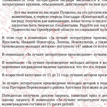
литературных кружков, объединений, действующих на базе ку
– Все мы живем на наследии Пушкина, на его русском яз
знаменитым, в первую очередь благодаря «Капитанской до
награду получали как начинающие, юные поэты и писател
лауреатам быть творчески плодовитыми. Радуйте нас нас
Правительства Оренбургской области по социальной пол
В этом году в номинации «За лучшее литературное произвед
Ярославль, Нижний Новогород, Липецк, Новокузнецк, а такж
произведение молодых авторов» поступило 147 заявок со всего Ор
В номинации «За лучшее литературное произведение» лучшим 
В номинации «За лучшее произведение молодых авторов в воз
церемонии награждения мальчик признался, что это его первая 
В возрастной категории от 15 до 21 года лучшим автором приз
За лучшее литературное произведение молодых авторов в под
села Претория Переволоцкого района Ангелина Булгакова за р
Победители получили диплом лауреата, памятный приз и де
одному лауреату. В номинации «За лучшее литературное пр
вознаграждение составило 15 тысяч рублей.