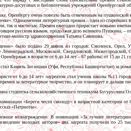
льтурно-досуговых и библиотечных учреждений Оренбургской об
ыке. Оренбургу очень повезло быть отмеченным на пушкинской к
чке». Одноименная литературная премия – одна из старейших в Р
и, так и маститые. Премия ежегодно прирастает новыми именам
тоящим русским языком, продолжая дело великого Пушкина, – от
итике-министр здравоохранения Татьяна Савинова.
ение» было подано 29 заявок из городов: Смоленск, Орел, У
е Ленинградской, Московской, Свердловской, Нижегородской, О
енбуржья: в возрасте от 6 до 14 лет – 87 работы; от 15 до 21 го
стал Камиль Зиганшин (Уфа, Республика Башкортостан) за рома
расте от 6 до 14 лет» лауреатом стал ученик школы №13 города
премия за литературное творчество, и он планирует и дальше пи
нана студентка сельскохозяйственного техникума Бугуруслана Ол
номинации «Береги чести смолоду» в возрастной категории от 
ассказ «Патриоты».
нежное вознаграждение. В номинации «За лучшее литературное
оизведение молодых авторов» два лауреата получили по 25 ты