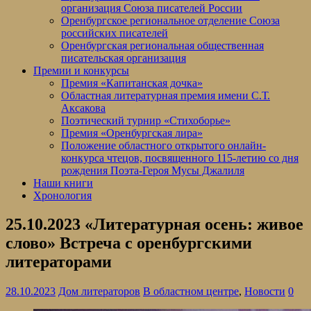
организация Союза писателей России
Оренбургское региональное отделение Союза
российских писателей
Оренбургская региональная общественная
писательская организация
Премии и конкурсы
Премия «Капитанская дочка»
Областная литературная премия имени С.Т.
Аксакова
Поэтический турнир «Стихоборье»
Премия «Оренбургская лира»
Положение областного открытого онлайн-
конкурса чтецов, посвященного 115-летию со дня
рождения Поэта-Героя Мусы Джалиля
Наши книги
Хронология
25.10.2023 «Литературная осень: живое
слово» Встреча с оренбургскими
литераторами
28.10.2023
Дом литераторов
В областном центре
,
Новости
0