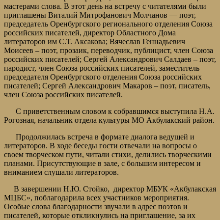
мастерами слова. В этот день на встречу с читателями были
приглашены Виталий Митрофанович Молчанов — поэт,
председатель Оренбургского регионального отделения Союза
российских писателей, директор Областного Дома
литераторов им С.Т. Аксакова; Вячеслав Геннадьевич
Моисеев – поэт, прозаик, переводчик, публицист, член Союза
российских писателей; Сергей Александрович Салдаев – поэт,
пародист, член Союза российских писателей, заместитель
председателя Оренбургского отделения Союза российских
писателей; Сергей Александрович Макаров – поэт, писатель,
член Союза российских писателей.
С приветственным словом к собравшимся выступила Н.А.
Рогозная, начальник отдела культуры МО Акбулакский район.
Продолжилась встреча в формате диалога ведущей и
литераторов. В ходе беседы гости отвечали на вопросы о
своем творческом пути, читали стихи, делились творческими
планами. Присутствующие в зале, с большим интересом и
вниманием слушали литераторов.
В завершении Н.Ю. Стойко, директор МБУК «Акбулакская
МЦБС», поблагодарила всех участников мероприятия.
Особые слова благодарности звучали в адрес поэтов и
писателей, которые откликнулись на приглашение, за их