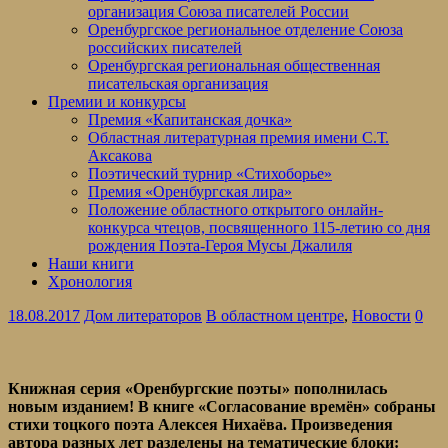
организация Союза писателей России
Оренбургское региональное отделение Союза
российских писателей
Оренбургская региональная общественная
писательская организация
Премии и конкурсы
Премия «Капитанская дочка»
Областная литературная премия имени С.Т.
Аксакова
Поэтический турнир «Стихоборье»
Премия «Оренбургская лира»
Положение областного открытого онлайн-
конкурса чтецов, посвященного 115-летию со дня
рождения Поэта-Героя Мусы Джалиля
Наши книги
Хронология
18.08.2017
Дом литераторов
В областном центре
,
Новости
0
Книжная серия «Оренбургские поэты» пополнилась
новым изданием! В книге «Согласование времён» собраны
стихи тоцкого поэта Алексея Нихаёва. Произведения
автора разных лет разделены на тематические блоки: