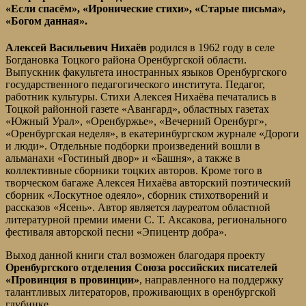
«Если спасём», «Иронические стихи», «Старые письма»,
«Богом данная».
Алексей Васильевич Нихаёв
родился в 1962 году в селе
Богдановка Тоцкого района Оренбургской области.
Выпускник факультета иностранных языков Оренбургского
государственного педагогического института. Педагог,
работник культуры. Стихи Алексея Нихаёва печатались в
Тоцкой районной газете «Авангард», областных газетах
«Южный Урал», «Оренбуржье», «Вечерний Оренбург»,
«Оренбургская неделя», в екатеринбургском журнале «Дороги
и люди». Отдельные подборки произведений вошли в
альманахи «Гостиный двор» и «Башня», а также в
коллективные сборники тоцких авторов. Кроме того в
творческом багаже Алексея Нихаёва авторский поэтический
сборник «Лоскутное одеяло», сборник стихотворений и
рассказов «Ясень». Автор является лауреатом областной
литературной премии имени С. Т. Аксакова, регионального
фестиваля авторской песни «Эпицентр добра».
Выход данной книги стал возможен благодаря проекту
Оренбургского отделения Союза российских писателей
«Провинция в провинции»
, направленного на поддержку
талантливых литераторов, проживающих в оренбургской
глубинке.