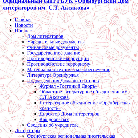
Официальный сайт ГБУК «Оренбургский Дом
литераторов им. С.Т. Аксакова»
Главная
Новости
Про нас
Дом литераторов
Учредительные документы
Финансовые документы
Государственное задание
Противодействие коррупции
Противодействие терроризму
Материально-техническое обеспечение
Литература Оренбуржья
Подразделения Дома литераторов
Журнал «Гостиный Дворъ»
Областное литературное объединение им.
С.Т. Аксакова
Литературное объединение «Оренбургская
крепость»
Директор Дома литераторов
Как добраться
Сведения об учредителе
Литераторы
Оренбургская региональная писательская