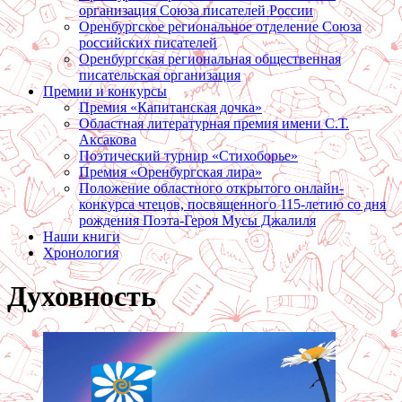
организация Союза писателей России
Оренбургское региональное отделение Союза
российских писателей
Оренбургская региональная общественная
писательская организация
Премии и конкурсы
Премия «Капитанская дочка»
Областная литературная премия имени С.Т.
Аксакова
Поэтический турнир «Стихоборье»
Премия «Оренбургская лира»
Положение областного открытого онлайн-
конкурса чтецов, посвященного 115-летию со дня
рождения Поэта-Героя Мусы Джалиля
Наши книги
Хронология
Духовность