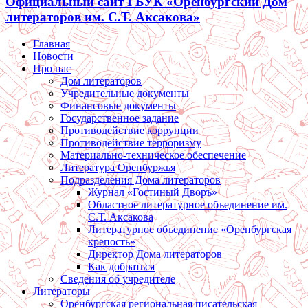
Официальный сайт ГБУК «Оренбургский Дом
литераторов им. С.Т. Аксакова»
Главная
Новости
Про нас
Дом литераторов
Учредительные документы
Финансовые документы
Государственное задание
Противодействие коррупции
Противодействие терроризму
Материально-техническое обеспечение
Литература Оренбуржья
Подразделения Дома литераторов
Журнал «Гостиный Дворъ»
Областное литературное объединение им.
С.Т. Аксакова
Литературное объединение «Оренбургская
крепость»
Директор Дома литераторов
Как добраться
Сведения об учредителе
Литераторы
Оренбургская региональная писательская