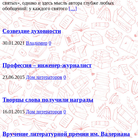
святых», однако и здесь мысль автора глубже любых
обобщений: у каждого святого
[…]
Созвездие духовности
30.01.2021
Владимир
0
Профессия – инженер-журналист
23.06.2015
Дом литераторов
0
Творцы слова получили награды
16.01.2015
Дом литераторов
0
Вручение литературной премии им. Валериана