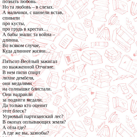
познать любовь.
Но та любовь – в слезах.
А мальчики, с шинели встав,
спивали
про кусты,
про грудь в крестах…
А бабы знали: та война –
длинна.
Во всяком случае,
Куда длиннее жизни…
Пятьсот-Весёлый зажигал
по выжженной Отчизне.
В нем пили спирт
лихие дембеля,
они медалями
на солнышке блистали.
Они надраили
за подвиги медали.
Да только кто оценит
этот блеск?
Угрюмый партизанский лес?
В окопах оплывающих земля?
А сёла где?
А где же вы, зазнобы?