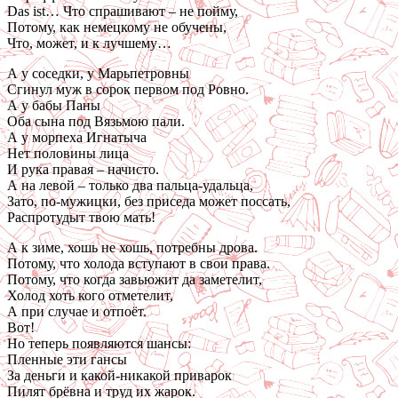
Das ist… Что спрашивают – не пойму,
Потому, как немецкому не обучены,
Что, может, и к лучшему…
А у соседки, у Марьпетровны
Сгинул муж в сорок первом под Ровно.
А у бабы Паны
Оба сына под Вязьмою пали.
А у морпеха Игнатыча
Нет половины лица
И рука правая – начисто.
А на левой – только два пальца-удальца,
Зато, по-мужицки, без приседа может поссать,
Распротудыт твою мать!
А к зиме, хошь не хошь, потребны дрова.
Потому, что холода вступают в свои права.
Потому, что когда завьюжит да заметелит,
Холод хоть кого отметелит,
А при случае и отпоёт.
Вот!
Но теперь появляются шансы:
Пленные эти гансы
За деньги и какой-никакой приварок
Пилят брёвна и труд их жарок.