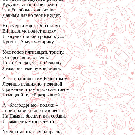
Кукушка жизни счёт ведёт.
Там белобрысая девчонка
Давным-давно тебя не ждёт.
Но смерти ждёт. Она старуха.
Ей правнук подаёт клюку.
И внучка старой громко в ухо
Кричит. А мужу-старику
Уже годов пятнадцать тризну,
Отгоревавши, отвели.
Пока, Солдат, ты за Отчизну
Лежал во тьме чужой земли.
А ты под польским Белостоком
Лежишь недвижно, неживой,
Сражённый там в бою жестоком
Немецкой пулей разрывной.
А «благодарные» поляки –
Твой подвиг ныне не в чести –
На Память брешут, как собаки,
И памятник хотят снести.
Ужели смерть твоя напрасна,