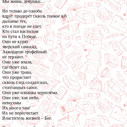
Мы живы, девушки…
Но только до озноба
вдруг продерёт сквозь тонкое х/б
дыханье тех,
кто в поезде не едет.
Кто стал настилом
на пути к Победе.
Они не курят
зверский самосад,
Аккордеон трофейный
не терзают.
Они уже земля,
где будет сад.
Они уже трава,
что прорастает
сквозь след солдатских,
стоптанных сапог.
Они уже изнанка чернозёма.
Они уже, как небо,
невесомы
Их много там!
Их не пересчитает
Властитель жизней – Бог.