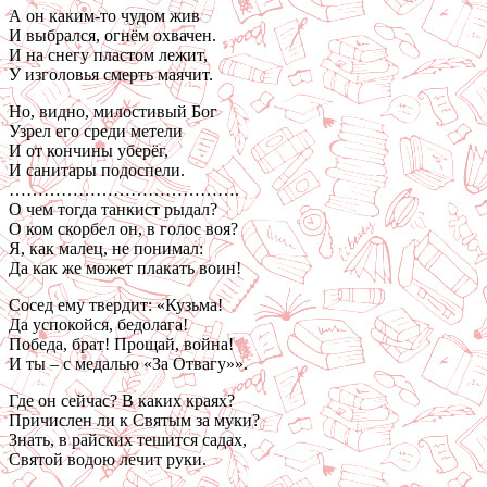
А он каким-то чудом жив
И выбрался, огнём охвачен.
И на снегу пластом лежит,
У изголовья смерть маячит.
Но, видно, милостивый Бог
Узрел его среди метели
И от кончины уберёг,
И санитары подоспели.
………………………………….
О чем тогда танкист рыдал?
О ком скорбел он, в голос воя?
Я, как малец, не понимал:
Да как же может плакать воин!
Сосед ему твердит: «Кузьма!
Да успокойся, бедолага!
Победа, брат! Прощай, война!
И ты – с медалью «За Отвагу»».
Где он сейчас? В каких краях?
Причислен ли к Святым за муки?
Знать, в райских тешится садах,
Святой водою лечит руки.