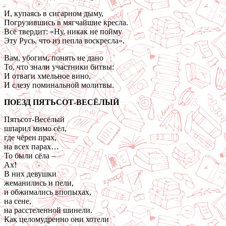
И, купаясь в сигарном дыму,
Погрузившись в мягчайшие кресла.
Всё твердит: «Ну, никак не пойму
Эту Русь, что из пепла воскресла».
Вам, убогим, понять не дано
То, что знали участники битвы:
И отваги хмельное вино,
И слезу поминальной молитвы.
ПОЕЗД ПЯТЬСОТ-ВЕСЁЛЫЙ
Пятьсот-Весёлый
шпарил мимо сёл,
где чёрен прах,
на всех парах…
То были сёла –
Ах!
В них девушки
жеманились и пели,
и обжимались впопыхах,
на сене,
на расстеленной шинели.
Как целомудренно они хотели