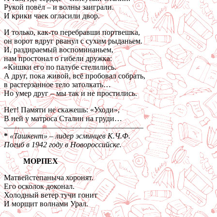
Рукой повёл – и волны заиграли.
И крики чаек огласили двор.
И только, как-то перебравши портвешка,
он ворот вдруг рванул с сухим рыданьем.
И, раздираемый воспоминаньем,
нам простонал о гибели дружка:
«Кишки его по палубе стелились.
А друг, пока живой, всё пробовал собрать,
в растерзанное тело затолкать…
Но умер друг – мы так и не простились.
Нет! Памяти не скажешь: «Уходи»,
В ней у матроса Сталин на груди…
——————————————————
*
«Ташкент» – лидер эсминцев К.Ч.Ф.
Погиб в 1942 году в Новороссийске.
МОРПЕХ
Матвейстепаныча хоронят.
Его осколок доконал.
Холодный ветер тучи гонит
И морщит волнами Урал.