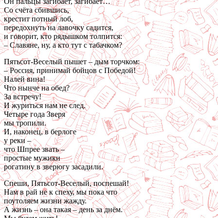
Он пальцы загибает, загибает…
Со счёта сбившись,
крестит потный лоб,
передохнуть на лавочку садится,
и говорит, кто рядышком толпится:
– Славяне, ну, а кто тут с табачком?
Пятьсот-Веселый пышет – дым торчком:
– Россия, принимай бойцов с Победой!
Налей вина!
Что нынче на обед?
За встречу!
И журиться нам не след.
Четыре года Зверя
мы тропили.
И, наконец, в берлоге
у реки –
что Шпрее звать –
простые мужики
рогатину в зверюгу засадили.
Спеши, Пятьсот-Веселый, поспешай!
Нам в рай не к спеху, мы пока что
поутоляем жизни жажду.
А жизнь – она такая – день за днём.