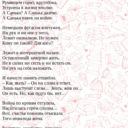
Румянцем горит, крутобока,
Устроена в жизни вполне.
А Санька? А Санька далёко.
А Санька навек на войне.
Немецким фугасом контужен.
Ни рук и ни ног у него,
Лежит оковалком. Не нужен.
Кому он такой? Для кого?
Лежит в интернатной палате.
Оставленный замертво жить,
Не в силах ни сесть и ни встать он,
Ни рук на себя наложить.
И начисто память отшибло.
– Как звать? – Он ни слова в ответ.
Лишь выступят слезы… Знать, жив он…
Он есть. Но, как будто бы, нет…
Война по кровям отгуляла,
Насытилась горем сполна…
Вот, счастье повновь отыскала
Того инвалида жена.