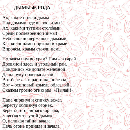
ДЫМЫ 46 ГОДА
Ах, какие стояли дымы
Над домами, где выросли мы!
Ах, какими тугими столбами
Среди послевоенной зимы!
Небо словно держалось дымами,
Как колоннами портики в храме.
Впрочем, храмы стояли немы.
Но зачем нам во храм? Нам – в сарай.
Дровяной здесь и угольный рай.
Поклонись же лопате железной
Да на руку поленья давай;
Вот береза – в растопке полезна,
Вот – осиновый комель облезлый…
Скажем грозно огню мы: «Пылай!».
Папа чиркнул и спичку зажёг.
Бересту облизнул огонёк.
Береста от огня заскворчала,
Завязался тягучий дымок…
О, великая тайна начала:
Печь огонь приняла и зачала