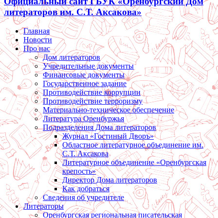
Официальный сайт ГБУК «Оренбургский Дом
литераторов им. С.Т. Аксакова»
Главная
Новости
Про нас
Дом литераторов
Учредительные документы
Финансовые документы
Государственное задание
Противодействие коррупции
Противодействие терроризму
Материально-техническое обеспечение
Литература Оренбуржья
Подразделения Дома литераторов
Журнал «Гостиный Дворъ»
Областное литературное объединение им.
С.Т. Аксакова
Литературное объединение «Оренбургская
крепость»
Директор Дома литераторов
Как добраться
Сведения об учредителе
Литераторы
Оренбургская региональная писательская