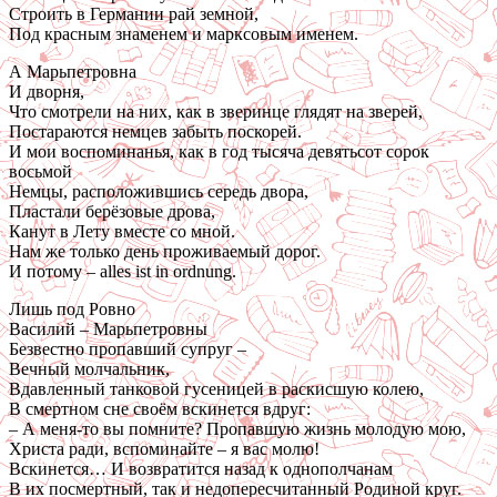
Строить в Германии рай земной,
Под красным знаменем и марксовым именем.
А Марьпетровна
И дворня,
Что смотрели на них, как в зверинце глядят на зверей,
Постараются немцев забыть поскорей.
И мои воспоминанья, как в год тысяча девятьсот сорок
восьмой
Немцы, расположившись середь двора,
Пластали берёзовые дрова,
Канут в Лету вместе со мной.
Нам же только день проживаемый дорог.
И потому – alles ist in ordnung.
Лишь под Ровно
Василий – Марьпетровны
Безвестно пропавший супруг –
Вечный молчальник,
Вдавленный танковой гусеницей в раскисшую колею,
В смертном сне своём вскинется вдруг:
– А меня-то вы помните? Пропавшую жизнь молодую мою,
Христа ради, вспоминайте – я вас молю!
Вскинется… И возвратится назад к однополчанам
В их посмертный, так и недопересчитанный Родиной круг.