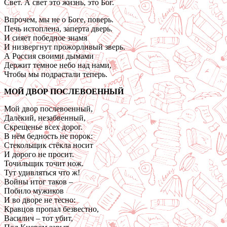
Свет. А свет это жизнь, это Бог.
Впрочем, мы не о Боге, поверь.
Печь истоплена, заперта дверь.
И сияет победное знамя
И низвергнут прожорливый зверь.
А Россия своими дымами
Держит темное небо над нами,
Чтобы мы подрастали теперь.
МОЙ ДВОР ПОСЛЕВОЕННЫЙ
Мой двор послевоенный,
Далёкий, незабвенный,
Скрещенье всех дорог.
В нём бедность не порок:
Стекольщик стёкла носит
И дорого не просит.
Точильщик точит нож.
Тут удивляться что ж!
Войны итог таков –
Побило мужиков
И во дворе не тесно:
Кравцов пропал безвестно,
Василич – тот убит,