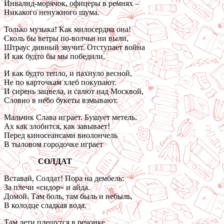
Инвалид-морячок, офицеры в ремнях –
Никакого ненужного шума.
Только музыка! Как милосердна она!
Сколь бы ветры по-волчьи ни выли,
Штраус дивный звучит. Отступает война
И как будто бы мы победили.
И как будто тепло, и пахнуло весной,
Не по карточкам хлеб покупают.
И сирень зацвела, и салют над Москвой,
Словно в небо букеты взмывают.
Мальчик Слава играет. Бушует метель.
Ах как злобится, как завывает!
Перед киносеансами виолончель
В тыловом городочке играет
СОЛДАТ
Вставай, Солдат! Пора на дембель:
За плечи «сидор» и айда.
Домой. Там боль, там быль и небыль,
В колодце сладкая вода.
Там дети плещутся в речонке,