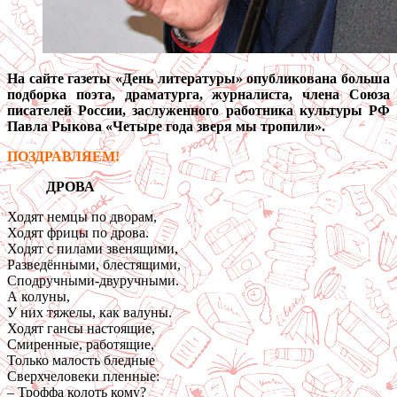
На сайте газеты «День литературы» опубликована больша
подборка поэта, драматурга, журналиста, члена Союза
писателей России, заслуженного работника культуры РФ
Павла Рыкова «Четыре года зверя мы тропили».
ПОЗДРАВЛЯЕМ!
ДРОВА
Ходят немцы по дворам,
Ходят фрицы по дрова.
Ходят с пилами звенящими,
Разведёнными, блестящими,
Сподручными-двуручными.
А колуны,
У них тяжелы, как валуны.
Ходят гансы настоящие,
Смиренные, работящие,
Только малость бледные
Сверхчеловеки пленные:
– Троффа колоть кому?