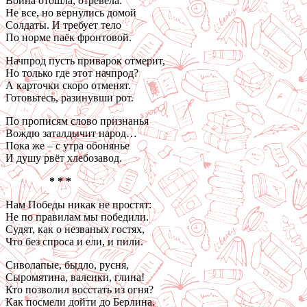
Война отошла, отревела.
Не все, но вернулись домой
Солдаты. И требует тело
По норме паёк фронтовой.
Начпрод пусть приварок отмерит,
Но только где этот начпрод?
А карточки скоро отменят.
Готовьтесь, разинувши рот.
По прописям слово признанья
Вождю заталдычит народ…
Пока же – с утра обонянье
И душу рвёт хлебозавод.
* * *
Нам Победы никак не простят:
Не по правилам мы победили.
Судят, как о незваных гостях,
Что без спроса и ели, и пили.
Сиволапые, быдло, русня,
Сыромятина, валенки, глина!
Кто позволил восстать из огня?
Как посмели дойти до Берлина.