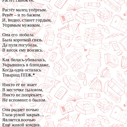
Растёт сынок её.
Растёт малец упёртым.
Ревёт – и то баском.
И, видно, станет гордым,
Упрямым мужиком.
Она его любила.
Была короткой связь.
Да пуля погубила,
В висок ему вонзясь.
Как билась-убивалась,
Укрывшись в блиндаже,
Когда одна осталась
Товарищ ППЖ.
*
Никто её не знает
В местечке тыловом,
Никто не попрекает,
Не вспомнит о былом.
Она рыдает ночью
Глаза рукой закрыв…
Является воочью
Ещё живой комдив.