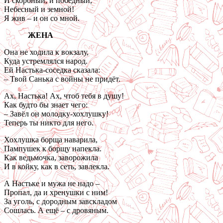
И скорбный, и победный,
Небесный и земной!
Я жив – и он со мной.
ЖЕНА
Она не ходила к вокзалу,
Куда устремлялся народ.
Ей Настька-соседка сказала:
– Твой Санька с войны не придёт.
Ах, Настька! Ах, чтоб тебя в душу!
Как будто бы знает чего:
– Завёл он молодку-хохлушку!
Теперь ты никто для него.
Хохлушка борща наварила,
Пампушек к борщу напекла.
Как ведьмочка, заворожила
И в койку, как в сеть, завлекла.
А Настьке и мужа не надо –
Пропал, да и хренушки с ним!
За уголь, с дородным завскладом
Сошлась. А ещё – с дровяным.