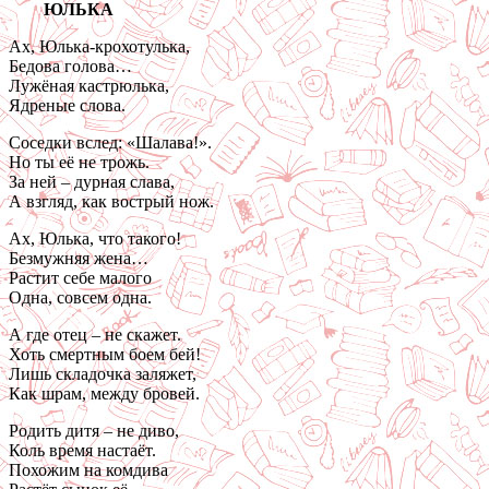
ЮЛЬКА
Ах, Юлька-крохотулька,
Бедова голова…
Лужёная кастрюлька,
Ядреные слова.
Соседки вслед: «Шалава!».
Но ты её не трожь.
За ней – дурная слава,
А взгляд, как вострый нож.
Ах, Юлька, что такого!
Безмужняя жена…
Растит себе малого
Одна, совсем одна.
А где отец – не скажет.
Хоть смертным боем бей!
Лишь складочка заляжет,
Как шрам, между бровей.
Родить дитя – не диво,
Коль время настаёт.
Похожим на комдива