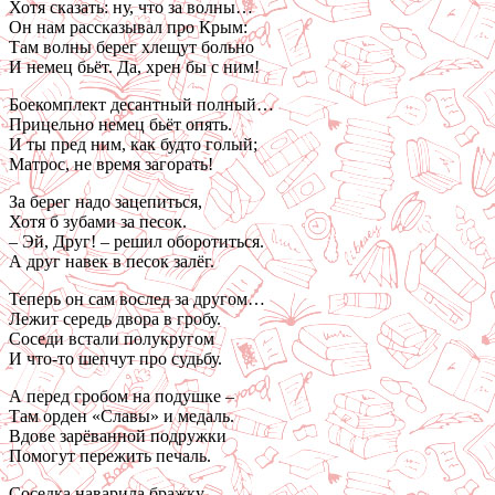
Хотя сказать: ну, что за волны…
Он нам рассказывал про Крым:
Там волны берег хлещут больно
И немец бьёт. Да, хрен бы с ним!
Боекомплект десантный полный…
Прицельно немец бьёт опять.
И ты пред ним, как будто голый;
Матрос, не время загорать!
За берег надо зацепиться,
Хотя б зубами за песок.
– Эй, Друг! – решил оборотиться.
А друг навек в песок залёг.
Теперь он сам вослед за другом…
Лежит середь двора в гробу.
Соседи встали полукругом
И что-то шепчут про судьбу.
А перед гробом на подушке –
Там орден «Славы» и медаль.
Вдове зарёванной подружки
Помогут пережить печаль.
Соседка наварила бражку,