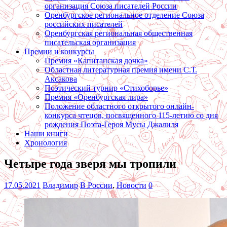
организация Союза писателей России
Оренбургское региональное отделение Союза
российских писателей
Оренбургская региональная общественная
писательская организация
Премии и конкурсы
Премия «Капитанская дочка»
Областная литературная премия имени С.Т.
Аксакова
Поэтический турнир «Стихоборье»
Премия «Оренбургская лира»
Положение областного открытого онлайн-
конкурса чтецов, посвященного 115-летию со дня
рождения Поэта-Героя Мусы Джалиля
Наши книги
Хронология
Четыре года зверя мы тропили
17.05.2021
Владимир
В России
,
Новости
0