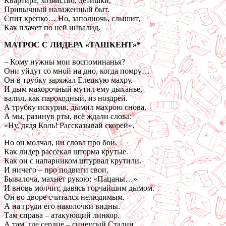
Квартира, хозяйство, детишки,
Привычный налаженный быт.
Спит крепко… Но, заполночь, слышит,
Как плачет по ней инвалид.
МАТРОС С ЛИДЕРА «ТАШКЕНТ»*
– Кому нужны мои воспоминанья?
Они уйдут со мной на дно, когда помру…
Он в трубку заряжал Елецкую махру.
И дым махорочный мутил ему дыханье,
валил, как пароходный, из ноздрей.
А трубку искурив, дымил махрою снова.
А мы, разинув рты, всё ждали слова:
«Ну, дядя Коль! Рассказывай скорей».
Но он молчал, ни слова про бои.
Как лидер рассекал шторма крутые.
Как он с напарником штурвал крутили.
И ничего – про подвиги свои.
Бывалоча, махнёт рукою: «Пацаны…»
И вновь молчит, давясь горчайшим дымом.
Он во дворе считался нелюдимым.
А на груди его наколочки видны.
Там справа – атакующий линкор.
А там, где сердце – синеусый Сталин.