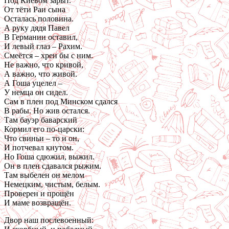
Под Киевом зарыт.
От тёти Раи сына
Осталась половина.
А руку дядя Павел
В Германии оставил,
И левый глаз – Рахим.
Смеётся – хрен бы с ним.
Не важно, что кривой,
А важно, что живой.
А Гоша уцелел –
У немца он сидел.
Сам в плен под Минском сдался
В рабы. Но жив остался.
Там бауэр баварский
Кормил его по-царски:
Что свиньи – то и он,
И потчевал кнутом.
Но Гоша сдюжил, выжил.
Он в плен сдавался рыжим.
Там выбелен он мелом
Немецким, чистым, белым.
Проверен и прощён
И маме возвращён.
Двор наш послевоенный: