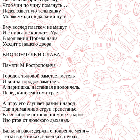
Чтоб чин по чину помянуть…
Надев заветную тельняшку,
Моряк уходит в дальний путь.
Ему вослед платком не машут
И с пирса не кричат: «Ура».
В молчании Победа наша
Уходит с нашего двора
ВИОЛОНЧЕЛЬ И СЛАВА
Памяти М.Ростроповича
Городок тыловой заметает метель
И война городок заметает.
А парнишка, настаивая виолончель,
Перед киносеансом играет.
А игру его слушает разный народ –
Так приманчиво струн трепетанье.
В вестибюле нетопленном веет парок
Изо ртов от людского дыханья.
Вальс играют; держите покрепче меня –
Тетки в ватниках, валенках, шубах,