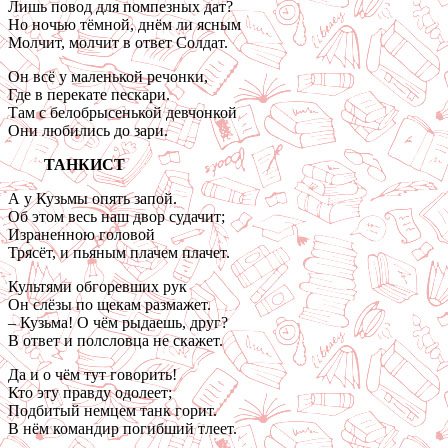
Лишь повод для помпезных дат?
Но ночью тёмной, днём ли ясным
Молчит, молчит в ответ Солдат.
Он всё у маленькой речонки,
Где в перекате пескари.
Там с белобрысенькой девчонкой
Они любились до зари.
ТАНКИСТ
А у Кузьмы опять запой.
Об этом весь наш двор судачит;
Израненною головой
Трясёт, и пьяным плачем плачет.
Культями обгоревших рук
Он слёзы по щекам размажет.
– Кузьма! О чём рыдаешь, друг?
В ответ и полсловца не скажет.
Да и о чём тут говорить!
Кто эту правду одолеет;
Подбитый немцем танк горит.
В нём командир погибший тлеет.