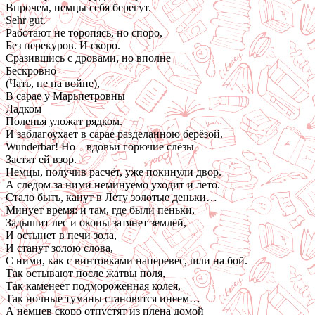
Впрочем, немцы себя берегут.
Sehr gut.
Работают не торопясь, но споро,
Без перекуров. И скоро.
Сразившись с дровами, но вполне
Бескровно
(Чать, не на войне),
В сарае у Марьпетровны
Ладком
Поленья уложат рядком.
И заблагоухает в сарае разделанною берёзой.
Wunderbar! Но – вдовьи горючие слёзы
Застят ей взор.
Немцы, получив расчёт, уже покинули двор.
А следом за ними неминуемо уходит и лето.
Стало быть, канут в Лету золотые деньки…
Минует время: и там, где были пеньки,
Задышит лес и окопы затянет землёй,
И остынет в печи зола,
И станут золою слова,
С ними, как с винтовками наперевес, шли на бой.
Так остывают после жатвы поля,
Так каменеет подмороженная колея,
Так ночные туманы становятся инеем…
А немцев скоро отпустят из плена домой