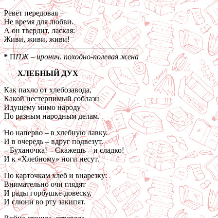
Ревёт передовая –
Не время для любви.
А он твердит, лаская:
Живи, живи, живи!
—————————————————
*
П
ПЖ – иронич. походно-полевая жена
ХЛЕБНЫЙ ДУХ
Как пахло от хлебозавода,
Какой нестерпимый соблазн
Идущему мимо народу
По разным народным делам.
Но наперво – в хлебную лавку.
И в очередь – вдруг подвезут.
– Буханочка! – Скажешь – и сладко!
И к «Хлебному» ноги несут.
По карточкам хлеб и внарезку:
Внимательно очи глядят
И рады горбушке-довеску,
И слюни во рту закипят.