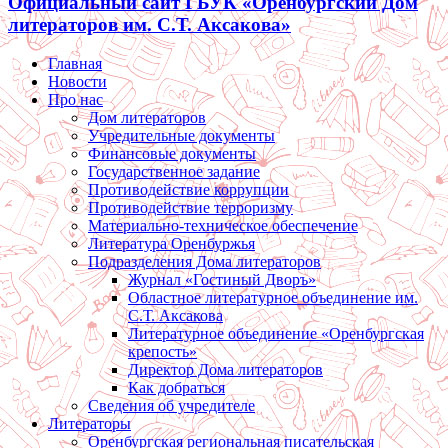
Официальный сайт ГБУК «Оренбургский Дом
литераторов им. С.Т. Аксакова»
Главная
Новости
Про нас
Дом литераторов
Учредительные документы
Финансовые документы
Государственное задание
Противодействие коррупции
Противодействие терроризму
Материально-техническое обеспечение
Литература Оренбуржья
Подразделения Дома литераторов
Журнал «Гостиный Дворъ»
Областное литературное объединение им.
С.Т. Аксакова
Литературное объединение «Оренбургская
крепость»
Директор Дома литераторов
Как добраться
Сведения об учредителе
Литераторы
Оренбургская региональная писательская