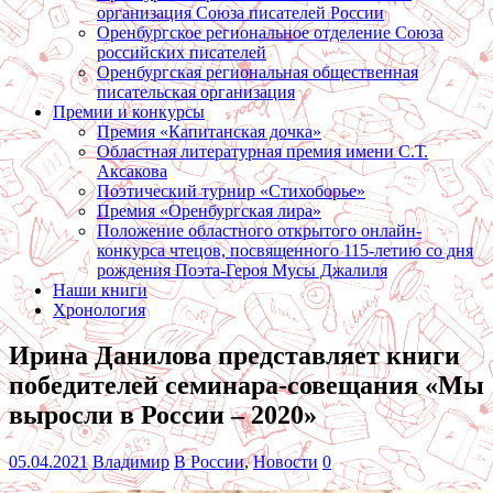
организация Союза писателей России
Оренбургское региональное отделение Союза
российских писателей
Оренбургская региональная общественная
писательская организация
Премии и конкурсы
Премия «Капитанская дочка»
Областная литературная премия имени С.Т.
Аксакова
Поэтический турнир «Стихоборье»
Премия «Оренбургская лира»
Положение областного открытого онлайн-
конкурса чтецов, посвященного 115-летию со дня
рождения Поэта-Героя Мусы Джалиля
Наши книги
Хронология
Ирина Данилова представляет книги
победителей семинара-совещания «Мы
выросли в России – 2020»
05.04.2021
Владимир
В России
,
Новости
0