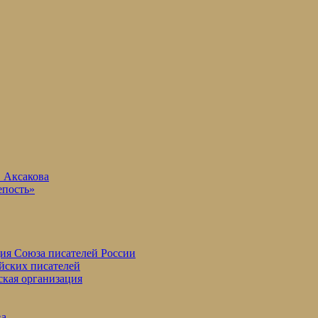
. Аксакова
епость»
ция Союза писателей России
йских писателей
ская организация
ва