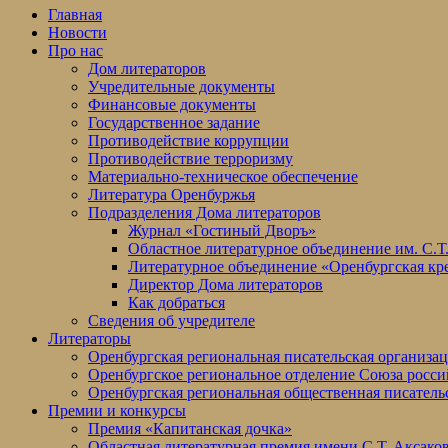
Главная
Новости
Про нас
Дом литераторов
Учредительные документы
Финансовые документы
Государственное задание
Противодействие коррупции
Противодействие терроризму
Материально-техническое обеспечение
Литература Оренбуржья
Подразделения Дома литераторов
Журнал «Гостиный Дворъ»
Областное литературное объединение им. С.Т
Литературное объединение «Оренбургская кр
Директор Дома литераторов
Как добраться
Сведения об учредителе
Литераторы
Оренбургская региональная писательская организа
Оренбургское региональное отделение Союза росси
Оренбургская региональная общественная писатель
Премии и конкурсы
Премия «Капитанская дочка»
Областная литературная премия имени С.Т. Аксако