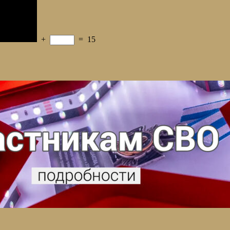
+
=
15