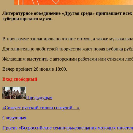
Литературное объединение «Другая среда» приглашает вс
губернаторского музея.
В программе запланировано чтение стихов, а также музыкальная
Дополнительно любителей творчества ждет новая рубрика рубр
Желающим выступить с авторскими работами или стихами люб
Вечер пройдет 26 июня в 18:00.
Вход свободный
Предыдущая
«Связует русский силою созвучий…»
Следующая
Проект «Всероссийские семинары-совещания молодых писателе