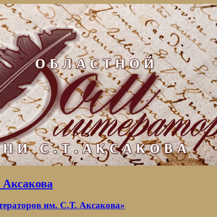
. Аксакова
раторов им. С.Т. Аксакова»