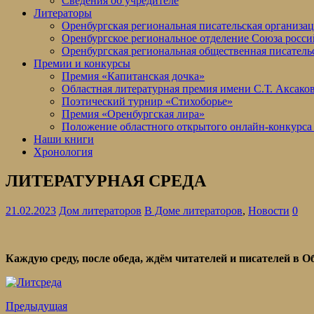
Сведения об учредителе
Литераторы
Оренбургская региональная писательская организа
Оренбургское региональное отделение Союза росси
Оренбургская региональная общественная писатель
Премии и конкурсы
Премия «Капитанская дочка»
Областная литературная премия имени С.Т. Аксако
Поэтический турнир «Стихоборье»
Премия «Оренбургская лира»
Положение областного открытого онлайн-конкурса
Наши книги
Хронология
ЛИТЕРАТУРНАЯ СРЕДА
21.02.2023
Дом литераторов
В Доме литераторов
,
Новости
0
Каждую среду, после обеда, ждём читателей и писателей в 
Предыдущая