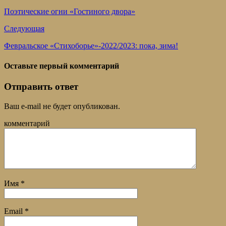
Поэтические огни «Гостиного двора»
Следующая
Февральское «Стихоборье»-2022/2023: пока, зима!
Оставьте первый комментарий
Отправить ответ
Ваш e-mail не будет опубликован.
комментарий
Имя
*
Email
*