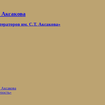
. Аксакова
раторов им. С.Т. Аксакова»
. Аксакова
епость»