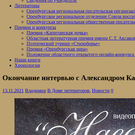
Сведения об учредителе
Литераторы
Оренбургская региональная писательская организа
Оренбургское региональное отделение Союза росси
Оренбургская региональная общественная писатель
Премии и конкурсы
Премия «Капитанская дочка»
Областная литературная премия имени С.Т. Аксако
Поэтический турнир «Стихоборье»
Премия «Оренбургская лира»
Положение областного открытого онлайн-конкурса
Наши книги
Хронология
Окончание интервью с Александром К
13.11.2021
Владимир
В Доме литераторов
,
Новости
0