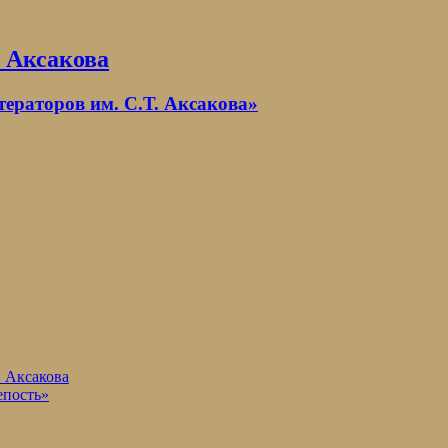
. Аксакова
раторов им. С.Т. Аксакова»
. Аксакова
епость»