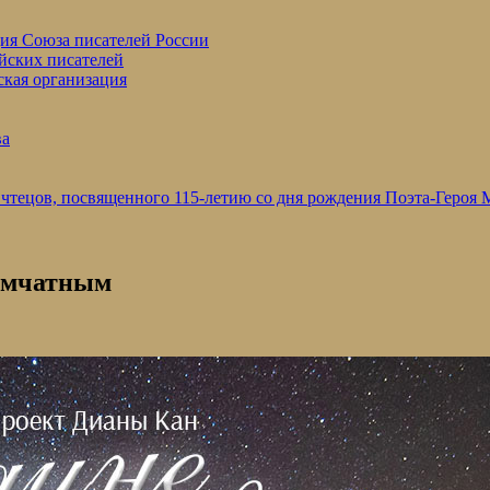
ция Союза писателей России
йских писателей
ская организация
ва
 чтецов, посвященного 115-летию со дня рождения Поэта-Героя
амчатным