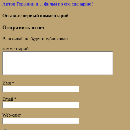
Антон Горынин и… фильм по его сценарию!
Оставьте первый комментарий
Отправить ответ
Ваш e-mail не будет опубликован.
комментарий
Имя
*
Email
*
Web-сайт