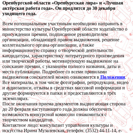
Оренбургской области «Оренбургская лира» и «Лучшая
актёрская работа года». Он продлится до 30 декабря
уходящего года.
Всем потенциальным участникам необходимо направить в
министерство культуры Оренбургской области ходатайство о
присуждении премии, подписанное руководителем
организации, обладающей правом выдвижения, решение
коллегиального органа организации, а также
информационную справку о творческой деятельности
кандидатуры, характеристику литературного произведения
или творческой работы, мотивирующую выдвижение на
соискание премии, с указанием полного названия, даты и
места публикации. Подробнее со всеми правилами
выдвижения соискателей можно ознакомится в
Положении
.
Все материалы, в том числе фотографии, репродукции, видео
и аудиозаписи, отзывы в средствах массовой информации и
другие формируются в папки и предоставляются в трёх
экземплярах.
После окончания приема документов выдвигающая сторона
до 20 февраля наступающего года должна обеспечить
возможность конкурсной комиссии ознакомиться с
творчеством кандидатов.
Контактное лицо: консультант управления культуры и
искусства Ирина Музалевская, телефон: (3532) 44-11-14, e-