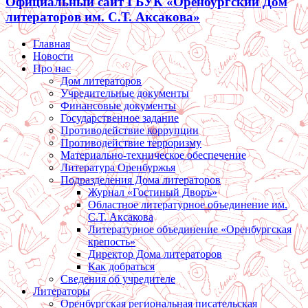
Официальный сайт ГБУК «Оренбургский Дом
литераторов им. С.Т. Аксакова»
Главная
Новости
Про нас
Дом литераторов
Учредительные документы
Финансовые документы
Государственное задание
Противодействие коррупции
Противодействие терроризму
Материально-техническое обеспечение
Литература Оренбуржья
Подразделения Дома литераторов
Журнал «Гостиный Дворъ»
Областное литературное объединение им.
С.Т. Аксакова
Литературное объединение «Оренбургская
крепость»
Директор Дома литераторов
Как добраться
Сведения об учредителе
Литераторы
Оренбургская региональная писательская