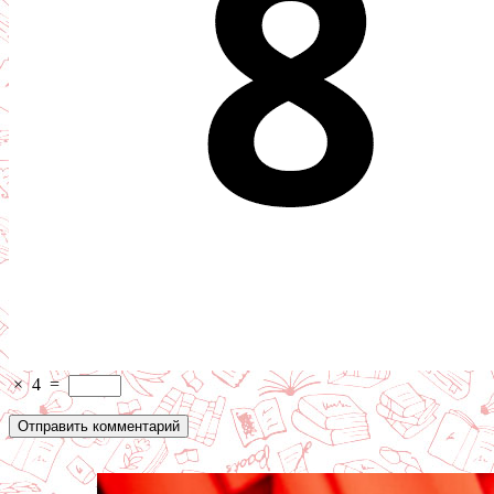
×
4
=