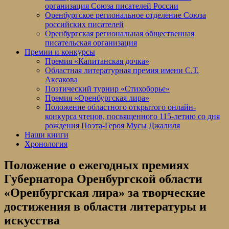
организация Союза писателей России
Оренбургское региональное отделение Союза
российских писателей
Оренбургская региональная общественная
писательская организация
Премии и конкурсы
Премия «Капитанская дочка»
Областная литературная премия имени С.Т.
Аксакова
Поэтический турнир «Стихоборье»
Премия «Оренбургская лира»
Положение областного открытого онлайн-
конкурса чтецов, посвященного 115-летию со дня
рождения Поэта-Героя Мусы Джалиля
Наши книги
Хронология
Положение о ежегодных премиях
Губернатора Оренбургской области
«Оренбургская лира» за творческие
достижения в области литературы и
искусства