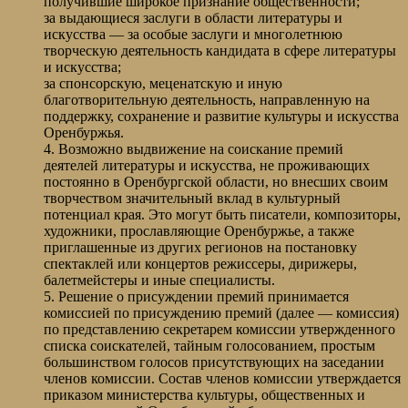
получившие широкое признание общественности;
за выдающиеся заслуги в области литературы и
искусства — за особые заслуги и многолетнюю
творческую деятельность кандидата в сфере литературы
и искусства;
за спонсорскую, меценатскую и иную
благотворительную деятельность, направленную на
поддержку, сохранение и развитие культуры и искусства
Оренбуржья.
4. Возможно выдвижение на соискание премий
деятелей литературы и искусства, не проживающих
постоянно в Оренбургской области, но внесших своим
творчеством значительный вклад в культурный
потенциал края. Это могут быть писатели, композиторы,
художники, прославляющие Оренбуржье, а также
приглашенные из других регионов на постановку
спектаклей или концертов режиссеры, дирижеры,
балетмейстеры и иные специалисты.
5. Решение о присуждении премий принимается
комиссией по присуждению премий (далее — комиссия)
по представлению секретарем комиссии утвержденного
списка соискателей, тайным голосованием, простым
большинством голосов присутствующих на заседании
членов комиссии. Состав членов комиссии утверждается
приказом министерства культуры, общественных и