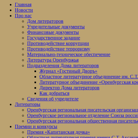
Главная
Новости
Про нас
Дом литераторов
Учредительные документы
Финансовые документы
Государственное задание
Противодействие коррупции
Противодействие терроризму
Материально-техническое обеспечение
Литература Оренбуржья
Подразделения Дома литераторов
Журнал «Гостиный Дворъ»
Областное литературное объединение им. С.Т
Литературное объединение «Оренбургская кр
Директор Дома литераторов
Как добраться
Сведения об учредителе
Литераторы
Оренбургская региональная писательская организа
Оренбургское региональное отделение Союза росси
Оренбургская региональная общественная писатель
Премии и конкурсы
Премия «Капитанская дочка»
Областная литературная премия имени С.Т. Аксако