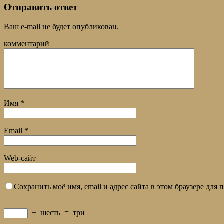
Отправить ответ
Ваш e-mail не будет опубликован.
комментарий
Имя
*
Email
*
Web-сайт
Сохранить моё имя, email и адрес сайта в этом браузере дл
−
шесть
=
три