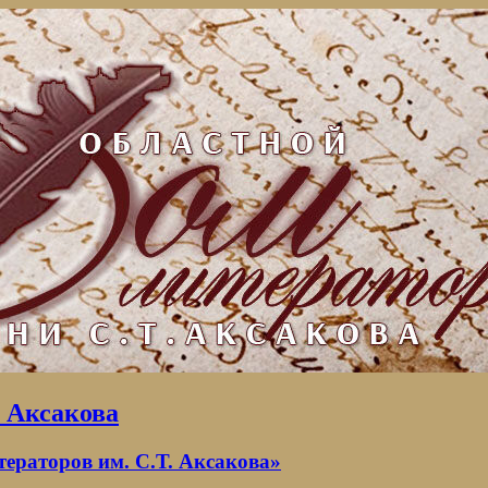
. Аксакова
раторов им. С.Т. Аксакова»