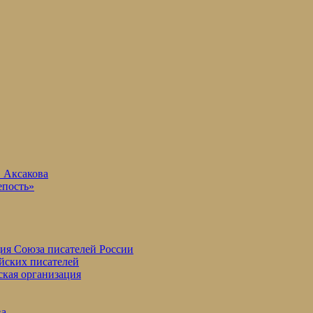
. Аксакова
епость»
ция Союза писателей России
йских писателей
ская организация
ва