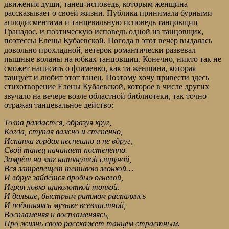
движения души, танец-исповедь, которым женщина
рассказывает о своей жизни. Публика принимала бурными
аплодисментами и танцевальную исповедь танцовщиц
Гранадос, и поэтическую исповедь одной из танцовщик,
поэтессы Елены Кубаевской. Погода в этот вечер выдалась
довольно прохладной, ветерок романтически развевал
пышные воланы на юбках танцовщиц. Конечно, никто так не
сможет написать о фламенко, как та женщина, которая
танцует и любит этот танец. Поэтому хочу привести здесь
стихотворение Елены Кубаевской, которое в числе других
звучало на вечере возле областной библиотеки, так точно
отражая танцевальное действо:
Толпа раздастся, образуя круг,
Когда, ступая важно и степенно,
Испанка гордая неспешно и не вдруг,
Свой танец начинает постепенно.
Замрёт на миг натянутой струной,
Вся затрепещет тетивою звонкой…
И вдруг зайдётся дробью огневой,
Играя ловко щиколоткой тонкой.
И дальше, быстрым ритмом распаляясь
И подчиняясь музыке всевластной,
Воспламеняя и воспламеняясь,
Про жизнь свою расскажет танцем страстным.