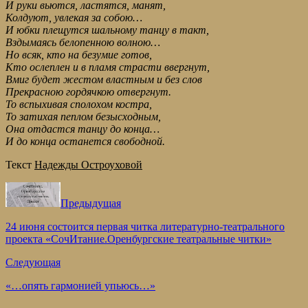
И руки вьются, ластятся, манят,
Колдуют, увлекая за собою…
И юбки плещутся шальному танцу в такт,
Вздымаясь белопенною волною…
Но всяк, кто на безумие готов,
Кто ослеплен и в пламя страсти ввергнут,
Вмиг будет жестом властным и без слов
Прекрасною гордячкою отвергнут.
То вспыхивая сполохом костра,
То затихая пеплом безысходным,
Она отдастся танцу до конца…
И до конца останется свободной.
Текст
Надежды Остроуховой
Предыдущая
24 июня состоится первая читка литературно-театрального
проекта «СочИтание.Оренбургские театральные читки»
Следующая
«…опять гармонией упьюсь…»