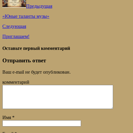
Предыдущая
«Юные таланты музы»
Следующая
Приглашаем!
Оставьте первый комментарий
Отправить ответ
Ваш e-mail не будет опубликован.
комментарий
Имя
*