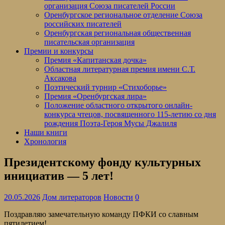
организация Союза писателей России
Оренбургское региональное отделение Союза
российских писателей
Оренбургская региональная общественная
писательская организация
Премии и конкурсы
Премия «Капитанская дочка»
Областная литературная премия имени С.Т.
Аксакова
Поэтический турнир «Стихоборье»
Премия «Оренбургская лира»
Положение областного открытого онлайн-
конкурса чтецов, посвященного 115-летию со дня
рождения Поэта-Героя Мусы Джалиля
Наши книги
Хронология
Президентскому фонду культурных
инициатив — 5 лет!
20.05.2026
Дом литераторов
Новости
0
Поздравляю замечательную команду ПФКИ со славным
пятилетием!