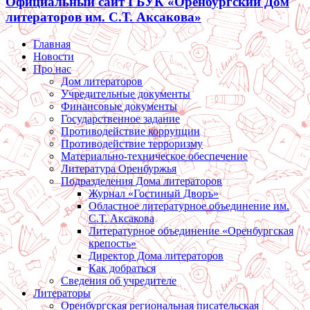
Официальный сайт ГБУК «Оренбургский Дом
литераторов им. С.Т. Аксакова»
Главная
Новости
Про нас
Дом литераторов
Учредительные документы
Финансовые документы
Государственное задание
Противодействие коррупции
Противодействие терроризму
Материально-техническое обеспечение
Литература Оренбуржья
Подразделения Дома литераторов
Журнал «Гостиный Дворъ»
Областное литературное объединение им.
С.Т. Аксакова
Литературное объединение «Оренбургская
крепость»
Директор Дома литераторов
Как добраться
Сведения об учредителе
Литераторы
Оренбургская региональная писательская