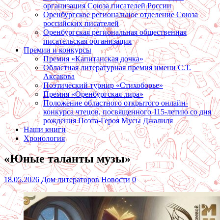
организация Союза писателей России
Оренбургское региональное отделение Союза
российских писателей
Оренбургская региональная общественная
писательская организация
Премии и конкурсы
Премия «Капитанская дочка»
Областная литературная премия имени С.Т.
Аксакова
Поэтический турнир «Стихоборье»
Премия «Оренбургская лира»
Положение областного открытого онлайн-
конкурса чтецов, посвященного 115-летию со дня
рождения Поэта-Героя Мусы Джалиля
Наши книги
Хронология
«Юные таланты музы»
18.05.2026
Дом литераторов
Новости
0