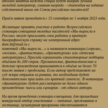
итогам занятий каждой секции будет выбран лучший
молодой литератор, главная награда – стипендия на издание
собственной книги от Союза российских писателей!
Приём заявок проводится с 15 сентября по 1 ноября 2023 года.
Желающие принять участие в работе Всероссийского
семинара-совещания молодых писателей «Мы выросли в
России» могут присылать свои работы и краткую
биографическую справку на электронный адрес
dom.lit@mail.ru с
пометкой «Мы выросли…» и названием номинации («проза»,
«поэзия», «фантастика», «драматургия» или «детская
литература»). Просьба ограничить стихотворные подборки
объёмом до 200 строк. Прозаические, фантастические и
детские произведения принимаются в объёме не более 70
тысяч знаков с пробелами. Если автор представляет на
суд жюри отрывок из романа, то необходимо будет
дополнительно прислать его краткий синопсис. В номинации
«драматургия» будет рассмотрено не более одного
произведения: пьесы или сценария – от одного автора.
На время проведения семинара-совещания, для прошедших
конкурсный отбор участников — питание, проживание в
гостинице, культурная программа обеспечиваются