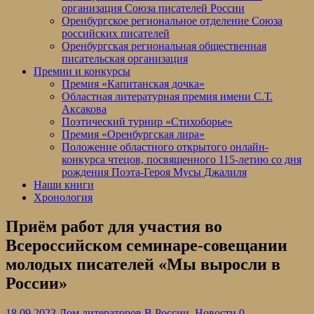
организация Союза писателей России
Оренбургское региональное отделение Союза
российских писателей
Оренбургская региональная общественная
писательская организация
Премии и конкурсы
Премия «Капитанская дочка»
Областная литературная премия имени С.Т.
Аксакова
Поэтический турнир «Стихоборье»
Премия «Оренбургская лира»
Положение областного открытого онлайн-
конкурса чтецов, посвященного 115-летию со дня
рождения Поэта-Героя Мусы Джалиля
Наши книги
Хронология
Приём работ для участия во
Всероссийском семинаре-совещании
молодых писателей «Мы выросли в
России»
18.09.2023
Дом литераторов
В России
,
Новости
0