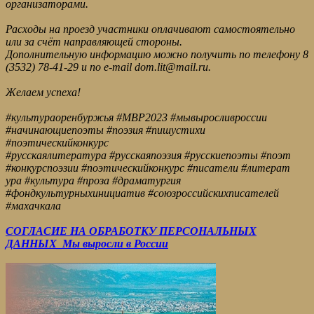
организаторами.
Расходы на проезд участники оплачивают самостоятельно
или за счёт направляющей стороны.
Дополнительную информацию можно получить по телефону 8
(3532) 78-41-29 и по e-mail dom.lit@mail.ru.
Желаем успеха!
#культураоренбуржья #МВР2023 #мывыросливроссии
#начинающиепоэты #поэзия #пишустихи
#поэтическийконкурс
#русскаялитература #русскаяпоэзия #русскиепоэты #поэт
#конкурспоэзии #поэтическийконкурс #писатели #литерат
ура #культура #проза #драматургия
#фондкультурныхинициатив #союзроссийскихписателей
#махачкала
СОГЛАСИЕ НА ОБРАБОТКУ ПЕРСОНАЛЬНЫХ
ДАННЫХ_Мы выросли в России