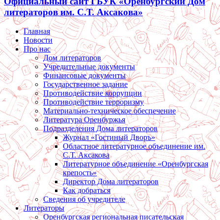
Официальный сайт ГБУК «Оренбургский Дом
литераторов им. С.Т. Аксакова»
Главная
Новости
Про нас
Дом литераторов
Учредительные документы
Финансовые документы
Государственное задание
Противодействие коррупции
Противодействие терроризму
Материально-техническое обеспечение
Литература Оренбуржья
Подразделения Дома литераторов
Журнал «Гостиный Дворъ»
Областное литературное объединение им.
С.Т. Аксакова
Литературное объединение «Оренбургская
крепость»
Директор Дома литераторов
Как добраться
Сведения об учредителе
Литераторы
Оренбургская региональная писательская