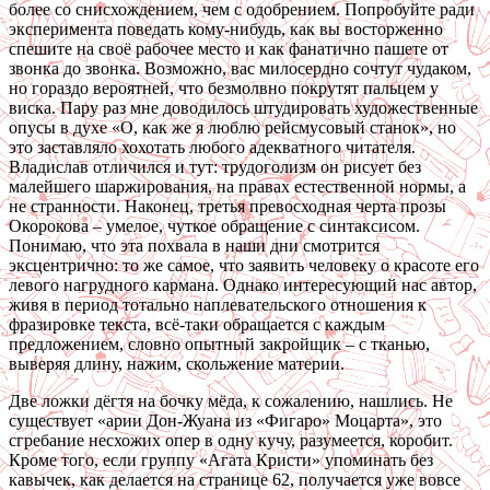
более со снисхождением, чем с одобрением. Попробуйте ради
эксперимента поведать кому-нибудь, как вы восторженно
спешите на своё рабочее место и как фанатично пашете от
звонка до звонка. Возможно, вас милосердно сочтут чудаком,
но гораздо вероятней, что безмолвно покрутят пальцем у
виска. Пару раз мне доводилось штудировать художественные
опусы в духе «О, как же я люблю рейсмусовый станок», но
это заставляло хохотать любого адекватного читателя.
Владислав отличился и тут: трудоголизм он рисует без
малейшего шаржирования, на правах естественной нормы, а
не странности. Наконец, третья превосходная черта прозы
Окорокова – умелое, чуткое обращение с синтаксисом.
Понимаю, что эта похвала в наши дни смотрится
эксцентрично: то же самое, что заявить человеку о красоте его
левого нагрудного кармана. Однако интересующий нас автор,
живя в период тотально наплевательского отношения к
фразировке текста, всё-таки обращается с каждым
предложением, словно опытный закройщик – с тканью,
выверяя длину, нажим, скольжение материи.
Две ложки дёгтя на бочку мёда, к сожалению, нашлись. Не
существует «арии Дон-Жуана из «Фигаро» Моцарта», это
сгребание несхожих опер в одну кучу, разумеется, коробит.
Кроме того, если группу «Агата Кристи» упоминать без
кавычек, как делается на странице 62, получается уже вовсе