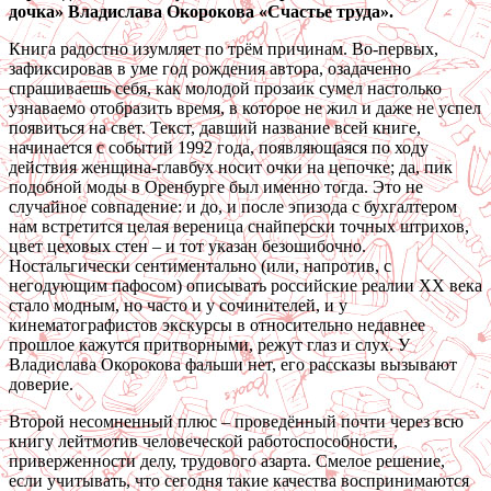
дочка»
Владислава Окорокова
«Счастье труда».
Книга радостно изумляет по трём причинам. Во-первых,
зафиксировав в уме год рождения автора, озадаченно
спрашиваешь себя, как молодой прозаик сумел настолько
узнаваемо отобразить время, в которое не жил и даже не успел
появиться на свет. Текст, давший название всей книге,
начинается с событий 1992 года, появляющаяся по ходу
действия женщина-главбух носит очки на цепочке; да, пик
подобной моды в Оренбурге был именно тогда. Это не
случайное совпадение: и до, и после эпизода с бухгалтером
нам встретится целая вереница снайперски точных штрихов,
цвет цеховых стен – и тот указан безошибочно.
Ностальгически сентиментально (или, напротив, с
негодующим пафосом) описывать российские реалии ХХ века
стало модным, но часто и у сочинителей, и у
кинематографистов экскурсы в относительно недавнее
прошлое кажутся притворными, режут глаз и слух. У
Владислава Окорокова фальши нет, его рассказы вызывают
доверие.
Второй несомненный плюс – проведённый почти через всю
книгу лейтмотив человеческой работоспособности,
приверженности делу, трудового азарта. Смелое решение,
если учитывать, что сегодня такие качества воспринимаются