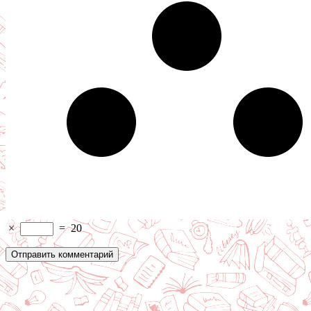
×
=
20