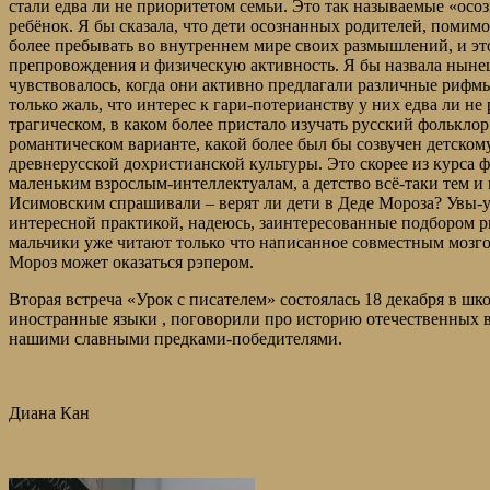
стали едва ли не приоритетом семьи. Это так называемые «ос
ребёнок. Я бы сказала, что дети осознанных родителей, помим
более пребывать во внутреннем мире своих размышлений, и это
препровождения и физическую активность. Я бы назвала нынеш
чувствовалось, когда они активно предлагали различные рифм
только жаль, что интерес к гари-потерианству у них едва ли не
трагическом, в каком более пристало изучать русский фольклор
романтическом варианте, какой более был бы созвучен детском
древнерусской дохристианской культуры. Это скорее из курса ф
маленьким взрослым-интеллектуалам, а детство всё-таки тем и 
Исимовским спрашивали – верят ли дети в Деде Мороза? Увы-у
интересной практикой, надеюсь, заинтересованные подбором ри
мальчики уже читают только что написанное совместным мозгов
Мороз может оказаться рэпером.
Вторая встреча «Урок с писателем» состоялась 18 декабря в шк
иностранные языки , поговорили про историю отечественных в
нашими славными предками-победителями.
Диана Кан