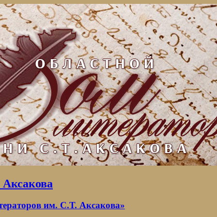
. Аксакова
раторов им. С.Т. Аксакова»