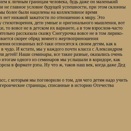
нием к личным границам человека, будь даже он маленький
 ли не главное условие будущей успешности, при этом склонны
 мы более были нацелены на коллективное время
х нет никакой зажатости по отношению к миру. Это
у стихотворения, дети умные и оригинального мышления, вот
, то вовсе не в детском их варианте, а в том взрослом-часто
тельно рассказала сказку Снегурочка вовсе не в том лирико-
сывается скорее обряд зимнего жертвоприношения
ления осознанных всё-таки относятся к своим детям, как к
 в чудо. И кстати, мы у каждого почти класса с Александром
 детей! Наши семинары, все такие разные, оказались очень
о итогам одного из семинаров мы услышали в коридоре, как
за в формате рэпа. Ну что ж, таков наш век, когда даже Дед
асс, с которым мы поговорили о том, для чего детям надо учить
 героические страницы, списанные в историю Отечества