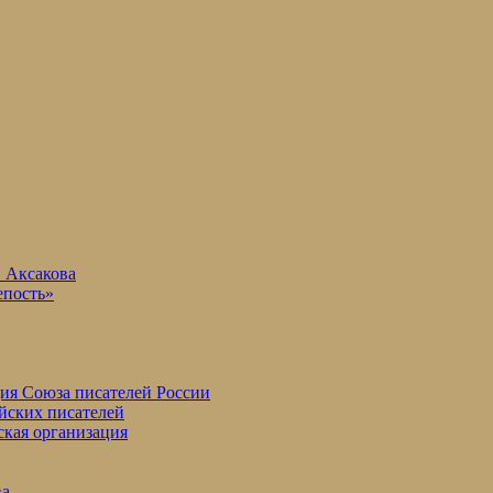
. Аксакова
епость»
ция Союза писателей России
йских писателей
ская организация
ва