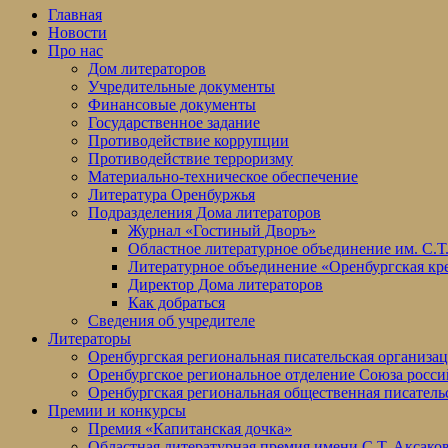
Главная
Новости
Про нас
Дом литераторов
Учредительные документы
Финансовые документы
Государственное задание
Противодействие коррупции
Противодействие терроризму
Материально-техническое обеспечение
Литература Оренбуржья
Подразделения Дома литераторов
Журнал «Гостиный Дворъ»
Областное литературное объединение им. С.Т
Литературное объединение «Оренбургская кр
Директор Дома литераторов
Как добраться
Сведения об учредителе
Литераторы
Оренбургская региональная писательская организа
Оренбургское региональное отделение Союза росси
Оренбургская региональная общественная писатель
Премии и конкурсы
Премия «Капитанская дочка»
Областная литературная премия имени С.Т. Аксако