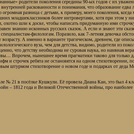
ознанные» родители поколения середины 90-ых годов с их уваже
о внутренней раскованности и понимания, что образование едва
 огромная разница с детьми, к примеру, моего поколения, когда
них младшеклассников более интровертами, хотя при этом у ни
ы, охотно шли к доске, чтобы написать придуманную ими строчк
 равен знанию исконных русских сказок. А если и знают эти сказки
 специалистам-филологам. Поразило, как 7-летняя девочка обстоя
у возрасту. А именно в варианте трагическом, древнем, где опи
илологического вуза, чем для детства, видимо, родители из поко
ценно, что детству необходима не суровая наука, но наивная вера
вы… Впрочем, нынешнее время прагматики таково для только для
фм и строчек ребята не остановятся на одном стихотворении, п
ым штурмом стихотворение о новом годе и подарках от деда Моро
оле № 21 в посёлке Кушкули. Её провела Диана Кан, это был 4 кл
ойн – 1812 года и Великой Отечественной войны, про наиболее