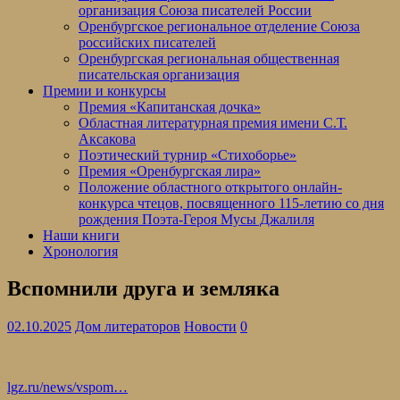
организация Союза писателей России
Оренбургское региональное отделение Союза
российских писателей
Оренбургская региональная общественная
писательская организация
Премии и конкурсы
Премия «Капитанская дочка»
Областная литературная премия имени С.Т.
Аксакова
Поэтический турнир «Стихоборье»
Премия «Оренбургская лира»
Положение областного открытого онлайн-
конкурса чтецов, посвященного 115-летию со дня
рождения Поэта-Героя Мусы Джалиля
Наши книги
Хронология
Вспомнили друга и земляка
02.10.2025
Дом литераторов
Новости
0
lgz.ru/news/vspom…