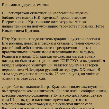
Вспомнили друга и земляка
В Оренбургской областной универсальной научной
библиотеке имени Н.К. Крупской прошли первые
Всероссийские Красновские литературные чтения,
направленные на популяризацию творчества прозаика Петра
Николаевича Краснова.
Пётр Краснов – продолжатель традиций русской классики.
Его романы, повести и рассказы связаны с темой сложной
российской действительности перестроечного времени, с
нравственными исканиями и переживаниями за судьбу
Родины и народа. Обладатель множества литературных
наград, он был отмечен дипломом ЮНЕСКО за выдающийся
вклад в мировую культуру. Он является одним из авторов
первого тома «Шедевров русской литературы XX века». В
этом году ему исполнилось бы 75 лет, но, увы, он ушёл из
жизни в апреле 2022 года.
Люди, близко знавшие Петра Краснова, свидетельствуют: он
был трудоголиком и книгочеем. Он всю жизнь собирал книги,
которые бережно сохранены в Культурно-досуговом центре
села Шарлык, где в настоящее время находится его
мемориальная комната-музей, а в сельской школе села
Ратчино, где родился писатель, любовно обустроен его