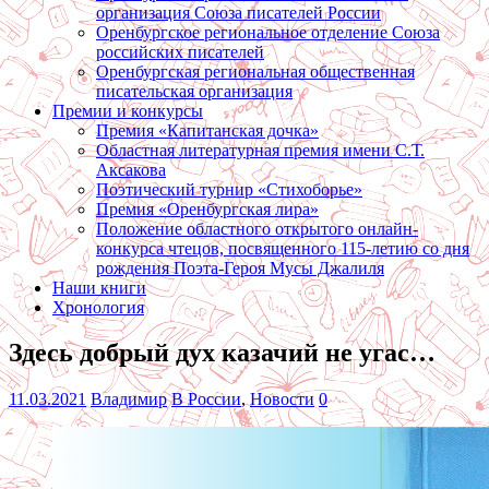
организация Союза писателей России
Оренбургское региональное отделение Союза
российских писателей
Оренбургская региональная общественная
писательская организация
Премии и конкурсы
Премия «Капитанская дочка»
Областная литературная премия имени С.Т.
Аксакова
Поэтический турнир «Стихоборье»
Премия «Оренбургская лира»
Положение областного открытого онлайн-
конкурса чтецов, посвященного 115-летию со дня
рождения Поэта-Героя Мусы Джалиля
Наши книги
Хронология
Здесь добрый дух казачий не угас…
11.03.2021
Владимир
В России
,
Новости
0