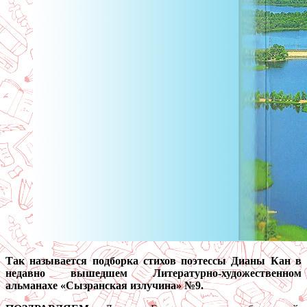
Так называется подборка стихов поэтессы Дианы Кан в
недавно вышедшем Литературно-художественном
альманахе «Сызранская излучина» №9.