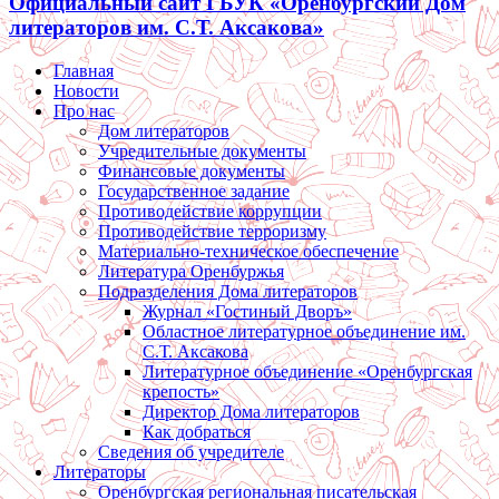
Официальный сайт ГБУК «Оренбургский Дом
литераторов им. С.Т. Аксакова»
Главная
Новости
Про нас
Дом литераторов
Учредительные документы
Финансовые документы
Государственное задание
Противодействие коррупции
Противодействие терроризму
Материально-техническое обеспечение
Литература Оренбуржья
Подразделения Дома литераторов
Журнал «Гостиный Дворъ»
Областное литературное объединение им.
С.Т. Аксакова
Литературное объединение «Оренбургская
крепость»
Директор Дома литераторов
Как добраться
Сведения об учредителе
Литераторы
Оренбургская региональная писательская