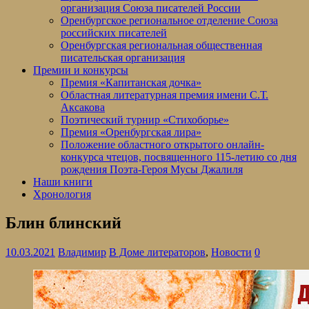
организация Союза писателей России
Оренбургское региональное отделение Союза
российских писателей
Оренбургская региональная общественная
писательская организация
Премии и конкурсы
Премия «Капитанская дочка»
Областная литературная премия имени С.Т.
Аксакова
Поэтический турнир «Стихоборье»
Премия «Оренбургская лира»
Положение областного открытого онлайн-
конкурса чтецов, посвященного 115-летию со дня
рождения Поэта-Героя Мусы Джалиля
Наши книги
Хронология
Блин блинский
10.03.2021
Владимир
В Доме литераторов
,
Новости
0