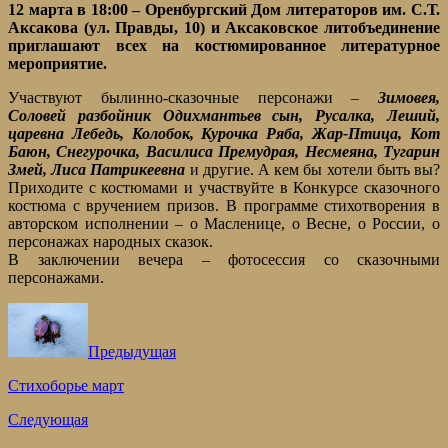
12 марта в 18:00 – Оренбургский Дом литераторов им. С.Т.
Аксакова (ул. Правды, 10) и Аксаковское литобъединение
приглашают всех на костюмированное литературное
мероприятие.
Участвуют былинно-сказочные персонажи –
Зимовея,
Соловей разбойник Одихмантьев сын, Русалка, Леший,
царевна Лебедь, Колобок, Курочка Ряба, Жар-Птица, Кот
Баюн, Снегурочка, Василиса Премудрая, Несмеяна, Тугарин
Змей, Лиса Патрикеевна
и другие. А кем бы хотели быть вы?
Приходите с костюмами и участвуйте в Конкурсе сказочного
костюма с вручением призов. В программе стихотворения в
авторском исполнении – о Масленице, о Весне, о России, о
персонажах народных сказок.
В заключении вечера – фотосессия со сказочными
персонажами.
Предыдущая
Стихоборье март
Следующая