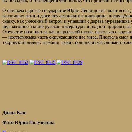
их повадках, о той неоценимой пользе, что приносят птицы пр
О птичьем царстве-государстве Юрий Леонидович знает всё и 
различных птиц и даже поучаствовать в викторине, посвящённо
сказку, как унесённый ветром и упавший с дерева муравьишка 
недюжинное знание русской литературы и родной природы, за
Отечеству начинается, как в крылатой песне, не только с карт
— неотъемлемая часть окружающего нас мира. Писатель смог н
творческий диалог, и ребята сами стали делиться своими поз
Диана Кан
Фото Юрия Полуэктова