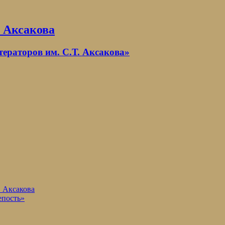
. Аксакова
раторов им. С.Т. Аксакова»
. Аксакова
епость»