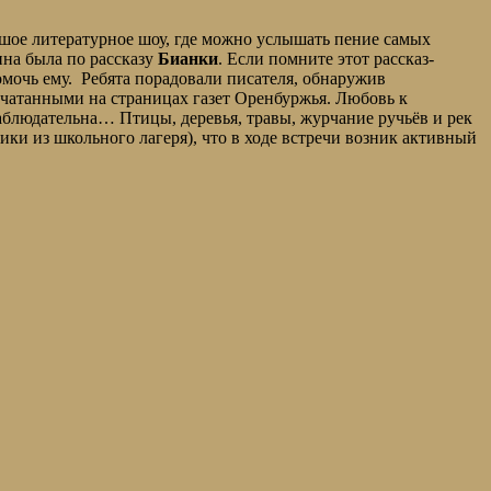
ьшое литературное шоу, где можно услышать пение самых
на была по рассказу
Бианки
. Если помните этот рассказ-
омочь ему. Ребята порадовали писателя, обнаружив
чатанными на страницах газет Оренбуржья. Любовь к
 наблюдательна… Птицы, деревья, травы, журчание ручьёв и рек
ки из школьного лагеря), что в ходе встречи возник активный