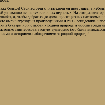
ироде.
даже больше! Свои встречи с читателями он превращает в небол
й узнаванию пения тех или иных пернатых. На этот раз виктори
ушибся, и, чтобы добраться до дома, просит разных насекомых п
 что были награждены произведениями Юрия Леонидовича, напе
инки в букваре, но и с любви к родной природе, а любовь всегда
астолько заинтересовать юную аудиторию (это были пятиклассни
наниями и историями-наблюдениями за родной природой.