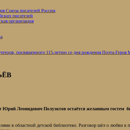
ция Союза писателей России
йских писателей
ская организация
ва
 чтецов, посвященного 115-летию со дня рождения Поэта-Героя
ЬЁВ
ст
Юрий Леонидович Полуэктов
остаётся желанным гостем б
ями в областной детской библиотеке. Разговор шёл о любви к п