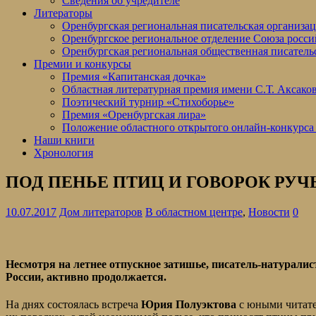
Сведения об учредителе
Литераторы
Оренбургская региональная писательская организа
Оренбургское региональное отделение Союза росси
Оренбургская региональная общественная писатель
Премии и конкурсы
Премия «Капитанская дочка»
Областная литературная премия имени С.Т. Аксако
Поэтический турнир «Стихоборье»
Премия «Оренбургская лира»
Положение областного открытого онлайн-конкурса
Наши книги
Хронология
ПОД ПЕНЬЕ ПТИЦ И ГОВОРОК РУЧ
10.07.2017
Дом литераторов
В областном центре
,
Новости
0
Несмотря на летнее отпускное затишье, писатель-натурали
России, активно продолжается.
На днях состоялась встреча
Юрия Полуэктова
с юными читател