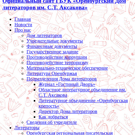
Официальный сайт ГБУК «Оренбургский Дом
литераторов им. С.Т. Аксакова»
Главная
Новости
Про нас
Дом литераторов
Учредительные документы
Финансовые документы
Государственное задание
Противодействие коррупции
Противодействие терроризму
Материально-техническое обеспечение
Литература Оренбуржья
Подразделения Дома литераторов
Журнал «Гостиный Дворъ»
Областное литературное объединение им.
С.Т. Аксакова
Литературное объединение «Оренбургская
крепость»
Директор Дома литераторов
Как добраться
Сведения об учредителе
Литераторы
Оренбургская региональная писательская