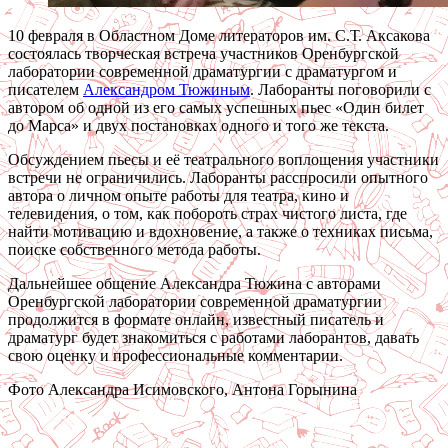
10 февраля в Областном Доме литераторов им. С.Т. Аксакова
состоялась творческая встреча участников Оренбургской
лаборатории современной драматургии с драматургом и
писателем
Александром Тюжиным
. Лаборанты поговорили с
автором об одной из его самых успешных пьес «Один билет
до Марса» и двух постановках одного и того же текста.
Обсуждением пьесы и её театрального воплощения участники
встречи не ограничились. Лаборанты расспросили опытного
автора о личном опыте работы для театра, кино и
телевидения, о том, как побороть страх чистого листа, где
найти мотивацию и вдохновение, а также о техниках письма,
поиске собственного метода работы.
Дальнейшее общение Александра Тюжина с авторами
Оренбургской лаборатории современной драматургии
продолжится в формате онлайн, известный писатель и
драматург будет знакомиться с работами лаборантов, давать
свою оценку и профессиональные комментарии.
Фото Александра Исимовского, Антона Горынина