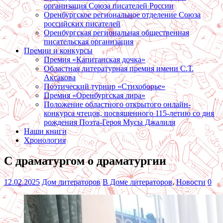
организация Союза писателей России
Оренбургское региональное отделение Союза
российских писателей
Оренбургская региональная общественная
писательская организация
Премии и конкурсы
Премия «Капитанская дочка»
Областная литературная премия имени С.Т.
Аксакова
Поэтический турнир «Стихоборье»
Премия «Оренбургская лира»
Положение областного открытого онлайн-
конкурса чтецов, посвященного 115-летию со дня
рождения Поэта-Героя Мусы Джалиля
Наши книги
Хронология
С драматургом о драматургии
12.02.2025
Дом литераторов
В Доме литераторов
,
Новости
0