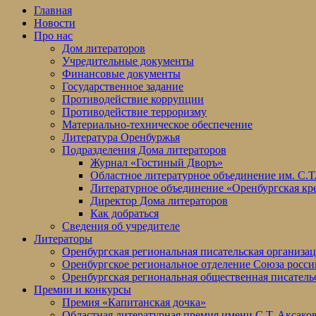
Главная
Новости
Про нас
Дом литераторов
Учредительные документы
Финансовые документы
Государственное задание
Противодействие коррупции
Противодействие терроризму
Материально-техническое обеспечение
Литература Оренбуржья
Подразделения Дома литераторов
Журнал «Гостиный Дворъ»
Областное литературное объединение им. С.Т
Литературное объединение «Оренбургская кр
Директор Дома литераторов
Как добраться
Сведения об учредителе
Литераторы
Оренбургская региональная писательская организа
Оренбургское региональное отделение Союза росси
Оренбургская региональная общественная писатель
Премии и конкурсы
Премия «Капитанская дочка»
Областная литературная премия имени С.Т. Аксако