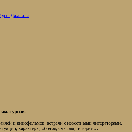
 Мусы Джалиля
раматургии.
таклей и кинофильмов, встречи с известными литераторами,
ситуации, характеры, образы, смыслы, истории…