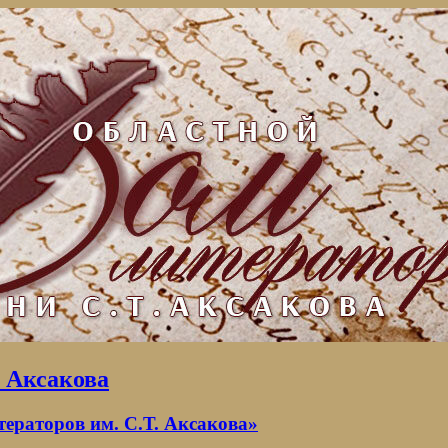
. Аксакова
раторов им. С.Т. Аксакова»