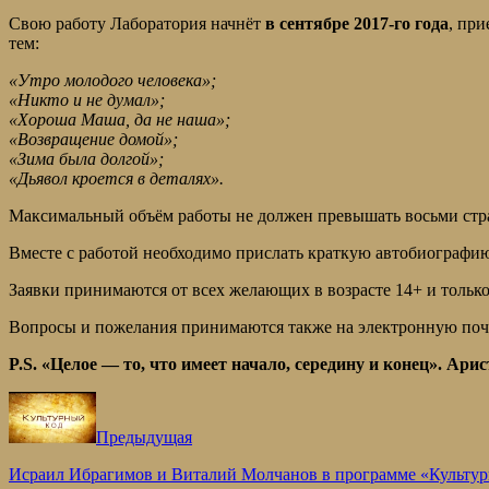
Свою работу Лаборатория начнёт
в сентябре 2017-го года
, при
тем:
«Утро молодого человека»;
«Никто и не думал»;
«Хороша Маша, да не наша»;
«Возвращение домой»;
«Зима была долгой»;
«Дьявол кроется в деталях».
Максимальный объём работы не должен превышать восьми стра
Вместе с работой необходимо прислать краткую автобиографию
Заявки принимаются от всех желающих в возрасте 14+ и только
Вопросы и пожелания принимаются также на электронную поч
P.S. «Целое — то, что имеет начало, середину и конец». Ари
Предыдущая
Исраил Ибрагимов и Виталий Молчанов в программе «Культурн