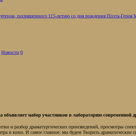
 чтецов, посвященного 115-летию со дня рождения Поэта-Героя
,
Новости
0
ва объявляет набор участников в лабораторию современной д
читки и разбор драматургических произведений, просмотры спек
тра и кино. И самое главное: мы будем Творить драматические 